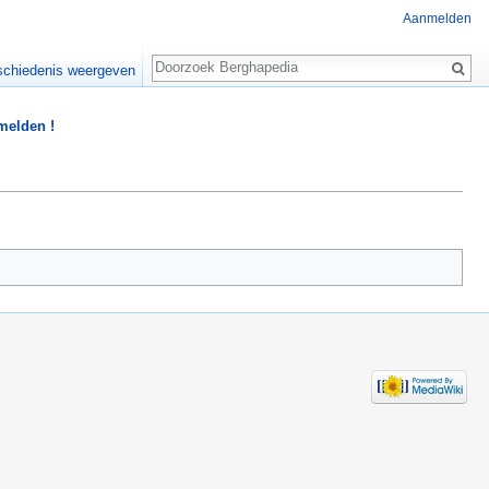
Aanmelden
Zoeken
chiedenis weergeven
 melden !