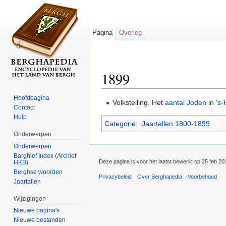
Pagina
Overleg
1899
Ga naar:
navigatie
,
zoeken
Hoofdpagina
Volkstelling. Het
aantal
Joden
in
's
Contact
Hulp
Categorie
:
Jaartallen 1800-1899
Onderwerpen
Onderwerpen
Barghief Index (Archief
Deze pagina is voor het laatst bewerkt op 25 feb 2
HKB)
Berghse woorden
Privacybeleid
Over Berghapedia
Voorbehoud
Jaartallen
Wijzigingen
Nieuwe pagina's
Nieuwe bestanden