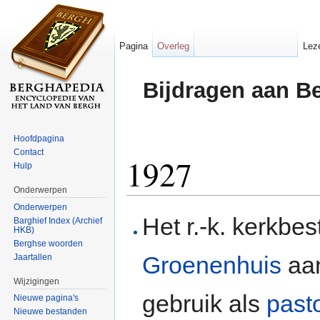
Pagina
Overleg
Lez
Bijdragen aan B
Hoofdpagina
Contact
1927
Hulp
Onderwerpen
Ga naar:
navigatie
,
zoeken
Onderwerpen
Het r.-k. kerkbes
Barghief Index (Archief
HKB)
Berghse woorden
Groenenhuis
aa
Jaartallen
Wijzigingen
gebruik als
past
Nieuwe pagina's
Nieuwe bestanden