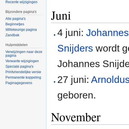
Recente wijzigingen
Juni
Bijzondere pagina's
Alle pagina's
Beginnetjes
4 juni:
Johannes 
Willekeurige pagina
Zandbak
Snijders
wordt g
Hulpmiddelen
Verwijzingen naar deze
pagina
Johannes Snijde
Verwante wijzigingen
Speciale pagina's
Printvriendelijke versie
27 juni:
Arnoldus
Permanente koppeling
Paginagegevens
geboren.
November