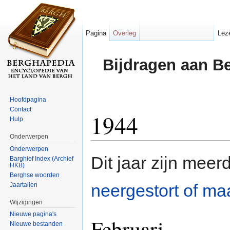
Pagina
Overleg
Lez
Bijdragen aan B
Hoofdpagina
Contact
1944
Hulp
Onderwerpen
Ga naar:
navigatie
,
zoeken
Onderwerpen
Dit jaar zijn mee
Barghief Index (Archief
HKB)
Berghse woorden
neergestort of m
Jaartallen
Wijzigingen
Nieuwe pagina's
Februari
Nieuwe bestanden