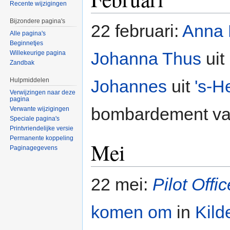
Recente wijzigingen
Bijzondere pagina's
22 februari:
Anna 
Alle pagina's
Beginnetjes
Johanna Thus
uit
Willekeurige pagina
Zandbak
Hulpmiddelen
Johannes
uit
's-H
Verwijzingen naar deze
pagina
bombardement va
Verwante wijzigingen
Speciale pagina's
Printvriendelijke versie
Permanente koppeling
Mei
Paginagegevens
22 mei:
Pilot Offic
komen om
in
Kild