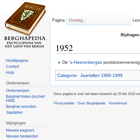
Pagina
Overleg
Lez
Bijdragen
1952
Ga naar:
navigatie
,
zoeken
Hoofdpagina
De
's-Heerenbergse
postduivenverenig
Contact
Hulp
Categorie
:
Jaartallen 1900-1999
Onderwerpen
Onderwerpen
Deze pagina is voor het laatst bewerkt op 25 feb 2016 o
Barghief Index (Archief
HKB)
Privacybeleid
Over Berghapedia
Voorbehoud
Berghse woorden
Jaartallen
Wijzigingen
Nieuwe pagina's
Nieuwe bestanden