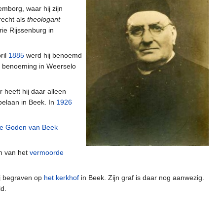
mborg, waar hij zijn
recht als
theologant
rie Rijssenburg in
ril
1885
werd hij benoemd
 benoeming in Weerselo
r heeft hij daar alleen
pelaan in Beek. In
1926
ie Goden van Beek
in van het
vermoorde
hij begraven op
het kerkhof
in Beek. Zijn graf is daar nog aanwezig.
ld.