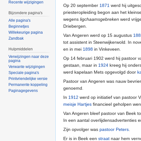
Recente wijzigingen
Op 20 september
1871
werd hij uitges
priesteropleiding begon aan het kleins
Bijzondere pagina's
wegens
ligchaamsgebreken
werd vrijge
Alle pagina's
Driebergen.
Beginnetjes
Willekeurige pagina
Van Angeren werd op 15 augustus
188
Zandbak
tot assistent in Steenwijkerwold. In n
en in mei
1898
in Vinkeveen.
Hulpmiddelen
Verwijzingen naar deze
Op 14 februari 1902 werd hij pastoor 
pagina
gestaan, maar in
1924
kreeg hij onder
Verwante wijzigingen
werd kapelaan Mets opgevolgd door
k
Speciale pagina's
Printvriendelijke versie
Pastoor van Angeren was nauw bevri
Permanente koppeling
genoemd.
Paginagegevens
In
1912
werd op initiatief van pastoor
meisje Hartjes
financieel geholpen wer
Van Angeren bleef pastoor van Beek tot 
In een aantal overlijdensadvertenties e
Zijn opvolger was
pastoor Peters
.
Er is in Beek een
straat
naar hem vern