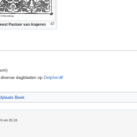
feest Pastoor van Angeren
eum)
n diverse dagbladen op
Delpher
fplaats Beek
24 om 05:18.