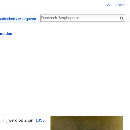
Aanmelden
Zoeken
chiedenis weergeven
 melden !
k
. Hij werd op 2 juni
1856