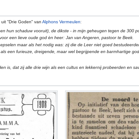
 uit "Drie Goden" van
Alphons Vermeulen
:
pen hun schaduw vooruit), de dikste - in mijn geheugen tegen de 300 pon
oor een lieve oude god èn heer: Jan van Angeren, pastoor te Beek.
epselen maar als het nodig was: zij die de Leer niet goed bestudeerden 
j als een furieuze, dreigende, maar wel begrijpende en barmhartige go
n is, dat zij alle drie wijn als een cultus en lekkernij probeerden en sa