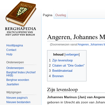
Pagina
Overleg
Angeren, Johannes M
(Doorverwezen vanaf
Angeren, Johannes M
Hoofdpagina
Ga naar:
navigatie
,
zoeken
Contact
Inhoud
Hulp
[
verbergen
]
1
Zijn levensloop
Onderwerpen
2
Citaten uit "Drie Goden"
Onderwerpen
3
Beeldmateriaal
Barghief Index (Archief
HKB)
4
Bronnen
Berghse woorden
Jaartallen
Zijn levensloop
Wijzigingen
Johannes Marinus (Jan) van Anger
Nieuwe pagina's
geboren in Utrecht als zoon van Joha
Nieuwe bestanden