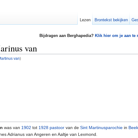
Lezen
Brontekst bekijken
Ges
Bijdragen aan Berghapedia?
Klik hier om je aan te
arinus van
artinus van
)
en
was van
1902
tot
1928
pastoor
van de
Sint Martinusparochie
in
Bee
nnes Adrianus van Angeren en Aaltje van Lexmond.