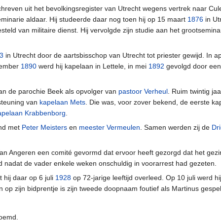
chreven uit het bevolkingsregister van Utrecht wegens vertrek naar Cule
eminarie aldaar. Hij studeerde daar nog toen hij op 15 maart
1876
in Ut
steld van militaire dienst. Hij vervolgde zijn studie aan het grootsemina
3
in Utrecht door de aartsbisschop van Utrecht tot priester gewijd. In ap
ovember
1890
werd hij kapelaan in Lettele, in mei
1892
gevolgd door een
van de parochie Beek als opvolger van
pastoor Verheul
. Ruim twintig jaa
steuning van
kapelaan Mets
. Die was, voor zover bekend, de eerste ka
apelaan Krabbenborg
.
end met
Peter Meisters
en
meester Vermeulen
. Samen werden zij de
Dr
 Van Angeren een comité gevormd dat ervoor heeft gezorgd dat het gez
d nadat de vader enkele weken onschuldig in voorarrest had gezeten.
hij daar op 6 juli
1928
op 72-jarige leeftijd overleed. Op 10 juli werd 
n op zijn bidprentje is zijn tweede doopnaam foutief als Martinus gespe
oemd.