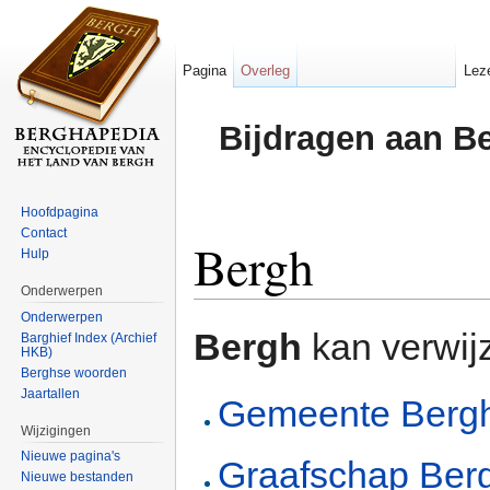
Pagina
Overleg
Lez
Bijdragen aan B
Hoofdpagina
Contact
Bergh
Hulp
Onderwerpen
Ga naar:
navigatie
,
zoeken
Onderwerpen
Bergh
kan verwij
Barghief Index (Archief
HKB)
Berghse woorden
Jaartallen
Gemeente Berg
Wijzigingen
Nieuwe pagina's
Graafschap Ber
Nieuwe bestanden