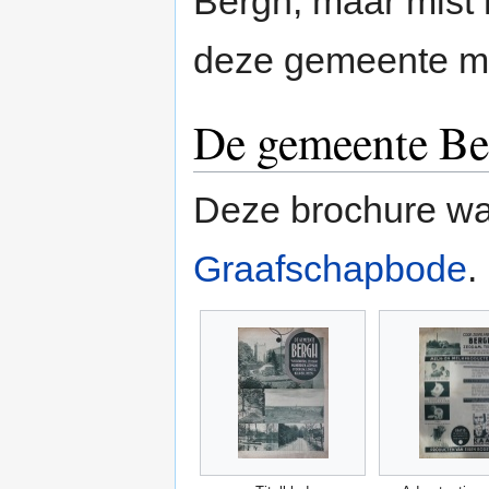
Bergh, maar mist
deze gemeente met
De gemeente Be
Deze brochure wa
Graafschapbode
. ‎