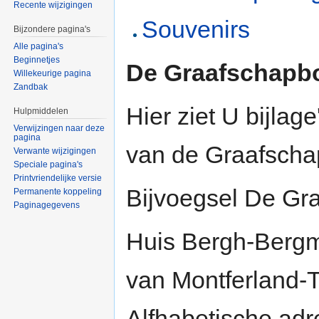
Recente wijzigingen
Souvenirs
Bijzondere pagina's
Alle pagina's
Beginnetjes
De Graafschapb
Willekeurige pagina
Zandbak
Hier ziet U bijlag
Hulpmiddelen
Verwijzingen naar deze
pagina
van de Graafscha
Verwante wijzigingen
Speciale pagina's
Printvriendelijke versie
Bijvoegsel De Gra
Permanente koppeling
Paginagegevens
Huis Bergh-Bergme
van Montferland-T
Alfhabetische adr