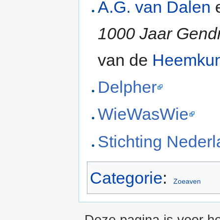
A.G. van Dalen
1000 Jaar Gend
van de
Heemkun
Delpher
WieWasWie
Stichting Nede
Categorie
:
Zoeaven
Deze pagina is voor he