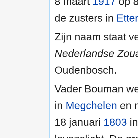
8 maart
1917
op 84
de zusters in
Ette
Zijn naam staat v
Nederlandse Zou
Oudenbosch.
Vader Bouman we
in
Megchelen
en 
18 januari
1803
in