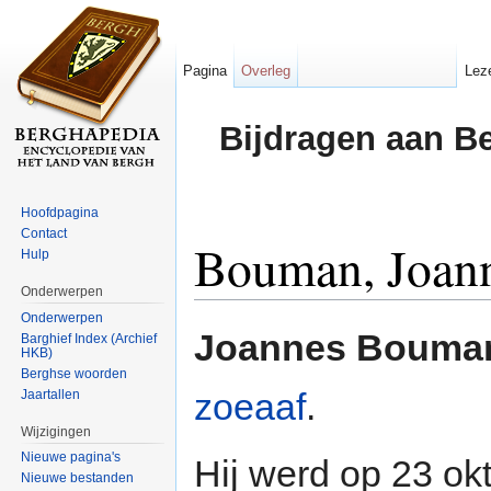
Pagina
Overleg
Lez
Bijdragen aan B
Hoofdpagina
Contact
Bouman, Joan
Hulp
Onderwerpen
Ga naar:
navigatie
,
zoeken
Onderwerpen
Joannes Bouma
Barghief Index (Archief
HKB)
Berghse woorden
zoeaaf
.
Jaartallen
Wijzigingen
Nieuwe pagina's
Hij werd op 23 ok
Nieuwe bestanden