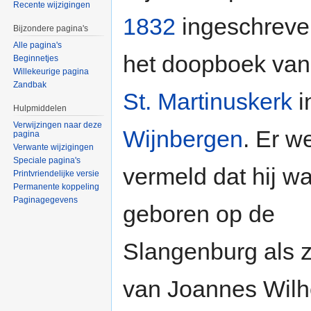
Recente wijzigingen
1832
ingeschreve
Bijzondere pagina's
Alle pagina's
het doopboek van
Beginnetjes
Willekeurige pagina
Zandbak
St. Martinuskerk
i
Hulpmiddelen
Verwijzingen naar deze
Wijnbergen
. Er we
pagina
Verwante wijzigingen
Speciale pagina's
vermeld dat hij w
Printvriendelijke versie
Permanente koppeling
Paginagegevens
geboren op de
Slangenburg als 
van Joannes Wil