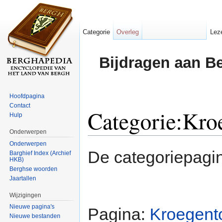
Categorie
Overleg
Lez
Bijdragen aan B
Hoofdpagina
Contact
Categorie:Kro
Hulp
Onderwerpen
Ga naar:
navigatie
,
zoeken
Onderwerpen
De categoriepagi
Barghief Index (Archief
HKB)
Berghse woorden
Jaartallen
Wijzigingen
Nieuwe pagina's
Pagina:
Kroegent
Nieuwe bestanden