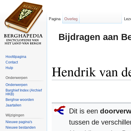
Pagina
Overleg
Lez
Bijdragen aan B
Hoofdpagina
Contact
Hendrik van d
Hulp
Onderwerpen
Ga naar:
navigatie
,
zoeken
Onderwerpen
Barghief Index (Archief
HKB)
Berghse woorden
Jaartallen
Dit is een
doorverw
Wijzigingen
tussen de verschill
Nieuwe pagina's
Nieuwe bestanden