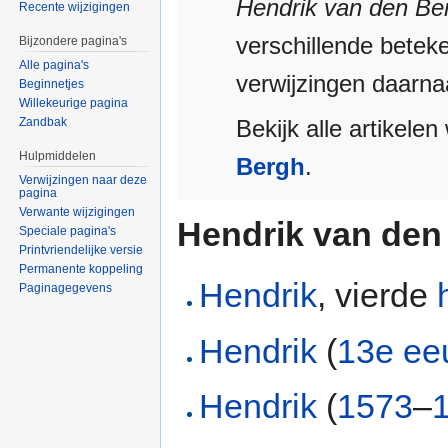
Hendrik van den Be
Recente wijzigingen
verschillende bete
Bijzondere pagina's
Alle pagina's
verwijzingen daarna
Beginnetjes
Willekeurige pagina
Bekijk alle artikel
Zandbak
Hulpmiddelen
Bergh
.
Verwijzingen naar deze
pagina
Verwante wijzigingen
Hendrik van den
Speciale pagina's
Printvriendelijke versie
Permanente koppeling
Hendrik
, vierde
Paginagegevens
Hendrik
(
13e e
Hendrik
(
1573
–