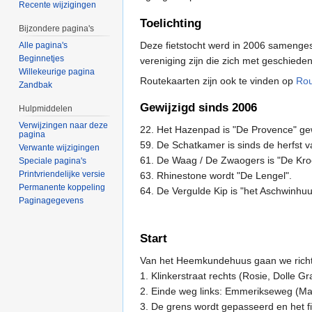
Recente wijzigingen
Toelichting
Bijzondere pagina's
Deze fietstocht werd in 2006 samenge
Alle pagina's
Beginnetjes
vereniging zijn die zich met geschied
Willekeurige pagina
Routekaarten zijn ook te vinden op
Rou
Zandbak
Gewijzigd sinds 2006
Hulpmiddelen
Verwijzingen naar deze
22. Het Hazenpad is "De Provence" g
pagina
59. De Schatkamer is sinds de herfst 
Verwante wijzigingen
61. De Waag / De Zwaogers is "De Kr
Speciale pagina's
Printvriendelijke versie
63. Rhinestone wordt "De Lengel".
Permanente koppeling
64. De Vergulde Kip is "het Aschwinhu
Paginagegevens
Start
Van het Heemkundehuus gaan we richti
1. Klinkerstraat rechts (Rosie, Dolle 
2. Einde weg links: Emmerikseweg (M
3. De grens wordt gepasseerd en het f