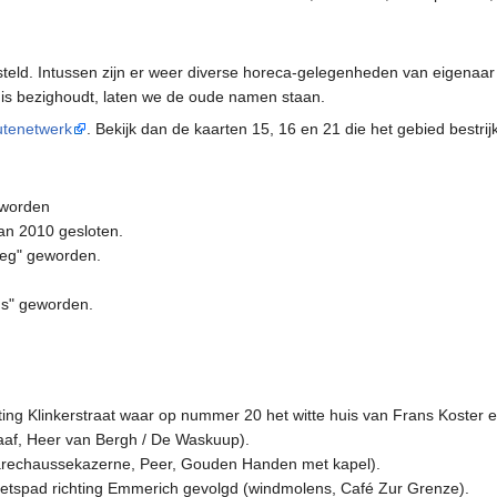
steld. Intussen zijn er weer diverse horeca-gelegenheden van eigena
enis bezighoudt, laten we de oude namen staan.
tenetwerk
. Bekijk dan de kaarten 15, 16 en 21 die het gebied bestrij
eworden
van 2010 gesloten.
oeg" geworden.
us" geworden.
ng Klinkerstraat waar op nummer 20 het witte huis van Frans Koster e
Graaf, Heer van Bergh / De Waskuup).
arechaussekazerne, Peer, Gouden Handen met kapel).
ietspad richting Emmerich gevolgd (windmolens, Café Zur Grenze).