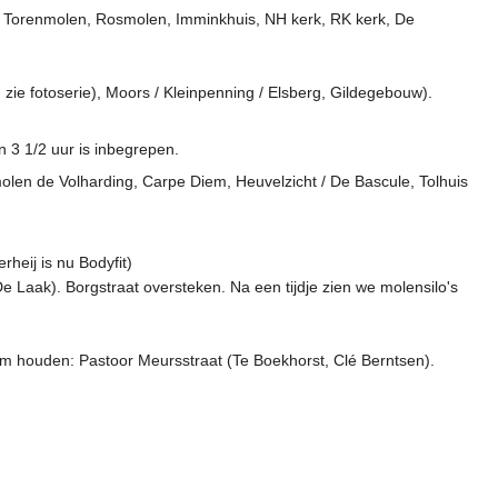
, Torenmolen, Rosmolen, Imminkhuis, NH kerk, RK kerk, De
zie fotoserie), Moors / Kleinpenning / Elsberg, Gildegebouw).
 3 1/2 uur is inbegrepen.
en de Volharding, Carpe Diem, Heuvelzicht / De Bascule, Tolhuis
eij is nu Bodyfit)
De Laak). Borgstraat oversteken. Na een tijdje zien we molensilo's
aam houden: Pastoor Meursstraat (Te Boekhorst, Clé Berntsen).