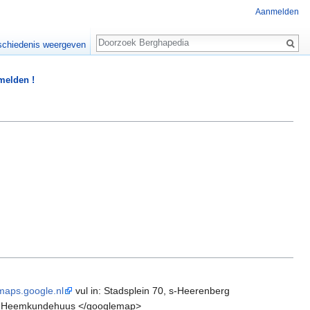
Aanmelden
Zoeken
chiedenis weergeven
 melden !
/maps.google.nl
vul in: Stadsplein 70, s-Heerenberg
70, Heemkundehuus </googlemap>