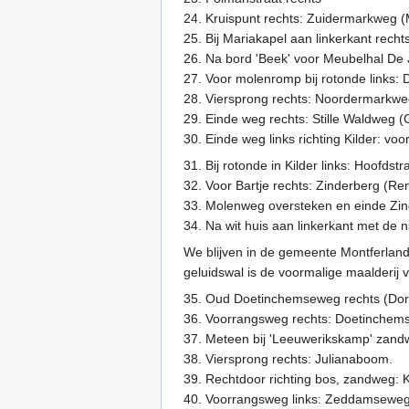
24. Kruispunt rechts: Zuidermarkweg (
25. Bij Mariakapel aan linkerkant recht
26. Na bord 'Beek' voor Meubelhal De J
27. Voor molenromp bij rotonde links: 
28. Viersprong rechts: Noordermarkw
29. Einde weg rechts: Stille Waldweg 
30. Einde weg links richting Kilder: 
31. Bij rotonde in Kilder links: Hoofds
32. Voor Bartje rechts: Zinderberg (R
33. Molenweg oversteken en einde Zin
34. Na wit huis aan linkerkant met d
We blijven in de gemeente Montferland
geluidswal is de voormalige maalderij 
35. Oud Doetinchemseweg rechts (Doru
36. Voorrangsweg rechts: Doetinche
37. Meteen bij 'Leeuwerikskamp' zandw
38. Viersprong rechts: Julianaboom.
39. Rechtdoor richting bos, zandweg: 
40. Voorrangsweg links: Zeddamseweg 