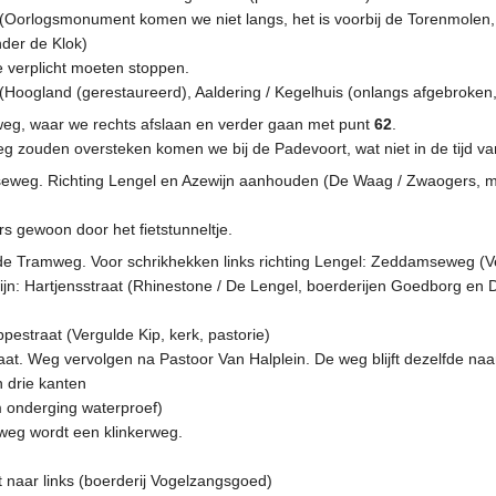
 (Oorlogsmonument komen we niet langs, het is voorbij de Torenmolen
der de Klok)
 verplicht moeten stoppen.
Hoogland (gerestaureerd), Aaldering / Kegelhuis (onlangs afgebroken, 
g, waar we rechts afslaan en verder gaan met punt
62
.
ouden oversteken komen we bij de Padevoort, wat niet in de tijd van
seweg. Richting Lengel en Azewijn aanhouden (De Waag / Zwaogers, mol
rs gewoon door het fietstunneltje.
Tramweg. Voor schrikhekken links richting Lengel: Zeddamseweg (Verh
wijn: Hartjensstraat (Rhinestone / De Lengel, boerderijen Goedborg en 
ppestraat (Vergulde Kip, kerk, pastorie)
raat. Weg vervolgen na Pastoor Van Halplein. De weg blijft dezelfde n
 drie kanten
 onderging waterproef)
weg wordt een klinkerweg.
 naar links (boerderij Vogelzangsgoed)