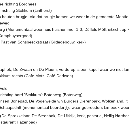
ße richting Borghees
 richting Stokkum (Linthorst)
en houten brugje. Via dat brugje komen we weer in de gemeente Montfer
gseweg
nberg (Monumentaal woonhuis huisnummer 1-3, Düffels Möll, uitzicht o
(Camphuysergoed)
: Past van Sonsbeeckstraat (Gildegebouw, kerk)
Klaphek, De Zwaan en De Pluum, verderop is een kapel waar we niet la
tokkum rechts (Cafe Motz, Café Derksen)
 Veld
richting bord 'Stokkum': Boterweg (Boterweg)
(Jansen Bonepad, De Vogelweide v/h Burgers Dierenpark, Wolkenland, '
: Schaapsdrift (monumentaal boerderijtje waar gebroeders Limbeek wo
t (De Sprokkelaar, De Steenbok, De Uitkijk, kerk, pastorie, Heilig Hartbe
Restaurant Hazenpad)