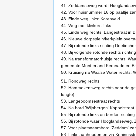
41. Zeddamseweg wordt Hooglandseweg
42. Voor huisnummer 16 op paaltje za
43. Einde weg links: Korenveld
44. Weg met klinkers links
45. Einde weg rechts: Langestraat in B
46. Nieuwe dorpsplein/kerkplein over
47. Bij rotonde links richting Doetinch
48. Bij volgende rotonde rechts richti
49. Na transformatorhuisje rechts: W
gemeente Montferland Kemnade en Bl
50. Kruising na Waalse Water rechts:
51. Rondweg rechts
52. Hommekensweg rechts naar de geme
lengte)
53. Langeboomsestraat rechts
54. Na bord 'Wijnbergen' Koppelstraat l
55. Bij rotonde links en borden rich
56. Bij rotonde waar Hooglandseweg, Z
57. Voor plaatsnaambord 'Zeddam' zan
58. Links aanhouden en via Koningsstr