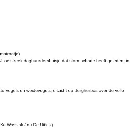
amstraatje)
sselstreek daghuurdershuisje dat stormschade heeft geleden, in
vogels en weidevogels, uitzicht op Bergherbos over de volle
o Wassink / nu De Uitkijk)