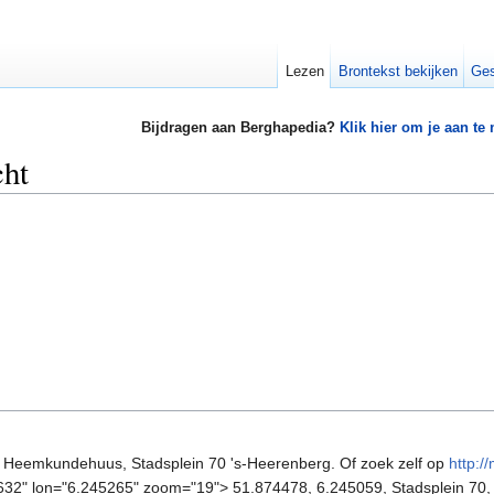
Lezen
Brontekst bekijken
Ges
Bijdragen aan Berghapedia?
Klik hier om je aan te
cht
ijl: Heemkundehuus, Stadsplein 70 's-Heerenberg. Of zoek zelf op
http:/
4632" lon="6.245265" zoom="19"> 51.874478, 6.245059, Stadsplein 