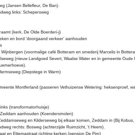
 (Jansen Bellefleur, De Ban).
ndweg links: Schepersweg
raamt (kerk, De Olde Boerderi-j)
steken en bord 'doorgaand verkeer' aanhouden
em
ng Wijnbergen (voormalige café Botteram en smederij Marcelis in Botter
aalseweg (nieuw Landgoed Severt, Waalse Water en in gemeente Oude IJ
uemerhoeve).
 Warmseweg (Diepstege in Warm)
ente Montferland (passeren Vethuizense Wetering: heksenproef, water
inks (transformatorhuisje)
ting Zeddam aanhouden (Koendersmolen)
eddamseweg en Kilderseweg bij elkaar komen, Zeddam in (Bij Kobus, K
dweg rechts: Bosweg (achterzijde Ruimzicht, 't Heem).
aat en Ettemastraat richting kerken (pension De Pim)