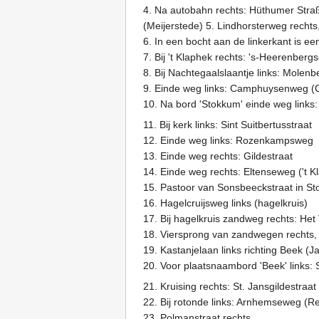
4. Na autobahn rechts: Hüthumer Stra
(Meijerstede) 5. Lindhorsterweg rechts,
6. In een bocht aan de linkerkant is e
7. Bij 't Klaphek rechts: 's-Heerenber
8. Bij Nachtegaalslaantje links: Mole
9. Einde weg links: Camphuysenweg 
10. Na bord 'Stokkum' einde weg links
11. Bij kerk links: Sint Suitbertusstraat
12. Einde weg links: Rozenkampsweg
13. Einde weg rechts: Gildestraat
14. Einde weg rechts: Eltenseweg ('t 
15. Pastoor van Sonsbeeckstraat in S
16. Hagelcruijsweg links (hagelkruis)
17. Bij hagelkruis zandweg rechts: Het
18. Viersprong van zandwegen rechts, 
19. Kastanjelaan links richting Beek 
20. Voor plaatsnaambord 'Beek' links
21. Kruising rechts: St. Jansgildestraa
22. Bij rotonde links: Arnhemseweg (
23. Polmanstraat rechts