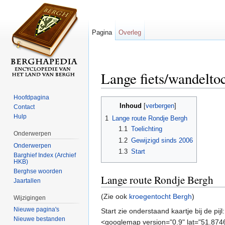
Pagina
Overleg
Lange fiets/wandelto
Ga naar:
navigatie
,
zoeken
Hoofdpagina
Inhoud
[
verbergen
]
Contact
Hulp
1
Lange route Rondje Bergh
1.1
Toelichting
Onderwerpen
1.2
Gewijzigd sinds 2006
Onderwerpen
1.3
Start
Barghief Index (Archief
HKB)
Berghse woorden
Lange route Rondje Bergh
Jaartallen
(Zie ook
kroegentocht Bergh
)
Wijzigingen
Nieuwe pagina's
Start zie onderstaand kaartje bij de p
Nieuwe bestanden
<googlemap version="0.9" lat="51.87