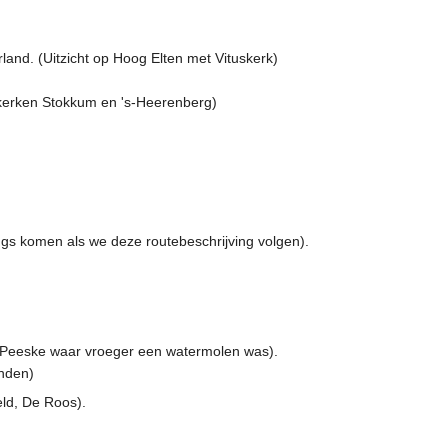
land. (Uitzicht op Hoog Elten met Vituskerk)
p kerken Stokkum en 's-Heerenberg)
ngs komen als we deze routebeschrijving volgen).
t Peeske waar vroeger een watermolen was).
onden)
eld, De Roos).