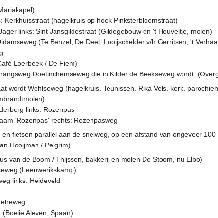
Mariakapel)
s: Kerkhuisstraat (hagelkruis op hoek Pinksterbloemstraat)
ager links: Sint Jansgildestraat (Gildegebouw en 't Heuveltje, molen)
Didamseweg (Te Benzel, De Deel, Looijschelder v/h Gerritsen, 't Verhaal
eg
(Café Loerbeek / De Fiem)
voorrangsweg Doetinchemseweg die in Kilder de Beekseweg wordt. (Over
traat wordt Wehlseweg (hagelkruis, Teunissen, Rika Vels, kerk, parochie
embrandtmolen)
derberg links: Rozenpas
e naam 'Rozenpas' rechts: Rozenpasweg
 en fietsen parallel aan de snelweg, op een afstand van ongeveer 100
van Hooijman / Pelgrim).
s van de Boom / Thijssen, bakkerij en molen De Stoom, nu Elbo)
mseweg (Leeuwerikskamp)
eg links: Heideveld
Kelreweg
(Boelie Aleven, Spaan).