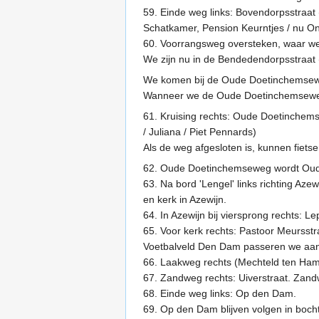
59. Einde weg links: Bovendorpsstraat
Schatkamer, Pension Keurntjes / nu On
60. Voorrangsweg oversteken, waar we
We zijn nu in de Bendedendorpsstraat (
We komen bij de Oude Doetinchemsewe
Wanneer we de Oude Doetinchemseweg z
61. Kruising rechts: Oude Doetinchem
/ Juliana / Piet Pennards)
Als de weg afgesloten is, kunnen fietse
62. Oude Doetinchemseweg wordt Oude 
63. Na bord 'Lengel' links richting Aze
en kerk in Azewijn.
64. In Azewijn bij viersprong rechts: Le
65. Voor kerk rechts: Pastoor Meursst
Voetbalveld Den Dam passeren we aan
66. Laakweg rechts (Mechteld ten Ham
67. Zandweg rechts: Uiverstraat. Zand
68. Einde weg links: Op den Dam.
69. Op den Dam blijven volgen in bocht