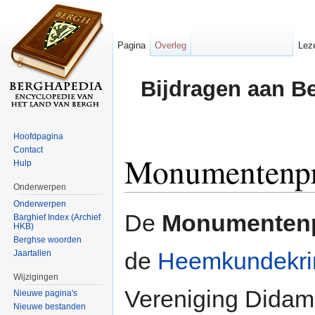
Pagina
Overleg
Lez
Bijdragen aan B
Hoofdpagina
Contact
Monumentenpr
Hulp
Onderwerpen
Ga naar:
navigatie
,
zoeken
Onderwerpen
De
Monumentenp
Barghief Index (Archief
HKB)
Berghse woorden
de
Heemkundekri
Jaartallen
Wijzigingen
Vereniging Didam
Nieuwe pagina's
Nieuwe bestanden