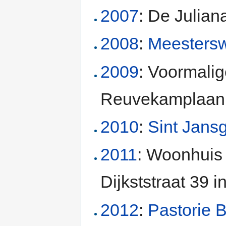
2007
: De Julian
2008
:
Meesters
2009
: Voormali
Reuvekamplaan 
2010
:
Sint Jansg
2011
: Woonhuis
Dijkststraat 39 
2012
:
Pastorie 