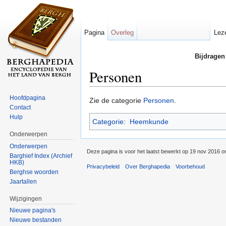
Pagina
Overleg
Lez
Bijdragen
Personen
Ga naar:
navigatie
,
zoeken
Hoofdpagina
Zie de categorie
Personen
.
Contact
Hulp
Categorie
:
Heemkunde
Onderwerpen
Onderwerpen
Deze pagina is voor het laatst bewerkt op 19 nov 2016 o
Barghief Index (Archief
HKB)
Privacybeleid
Over Berghapedia
Voorbehoud
Berghse woorden
Jaartallen
Wijzigingen
Nieuwe pagina's
Nieuwe bestanden