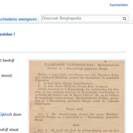
Aanmelden
Zoeken
chiedenis weergeven
 melden !
 bedrijf
 stond,
ijkholt
door
rijf staat