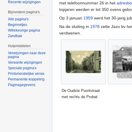
Recente wijzigingen
met telefoonnummer 26 in het
adresbo
topjaren werden er tot 350 ovens geb
Bijzondere pagina's
Op 3 januari
1959
werd het 30-jarig ju
Alle pagina's
Beginnetjes
Na de sluiting in
1978
zette Jazo bv he
Willekeurige pagina
verdwenen.
Zandbak
Hulpmiddelen
Verwijzingen naar deze
pagina
Verwante wijzigingen
Speciale pagina's
Printvriendelijke versie
Permanente koppeling
Paginagegevens
De Oudste Poortstraat
met rechts de Probat