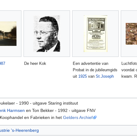
987
De heer Kok
Een advertentie van
Luchtfo
Probat in de jubileumgids
voordat 
uit
1925
van
St.Joseph
kwam. R
ukelaer - 1990 - uitgave Staring instituut
enk Harmsen
en Ton Bekker - 1992 - uitgave FNV
 Koophandel en Fabrieken in het
Gelders Archief
ustrie 's-Heerenberg