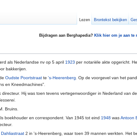
Lezen
Brontekst bekijken
Ges
Bijdragen aan Berghapedia?
Klik hier om je aan te
rd als Nederlandse nv op 5 april
1923
per notariële akte opgericht. Het
r bakkerijen.
 de
Oudste Poortstraat
te
's-Heerenberg
. Op de voorgevel van het pand
vens en Kneedmachines".
 directeur. Hij was toen tevens vertegenwoordiger in Nederland van de
esserei
.
. Bruins.
als boekhouder en correspondent. Van 1945 tot eind
1948
was
Antoon E
ecteur.
e
Dahliastraat
2 in 's-Heerenberg, waar toen 39 mannen werkten. Het bed