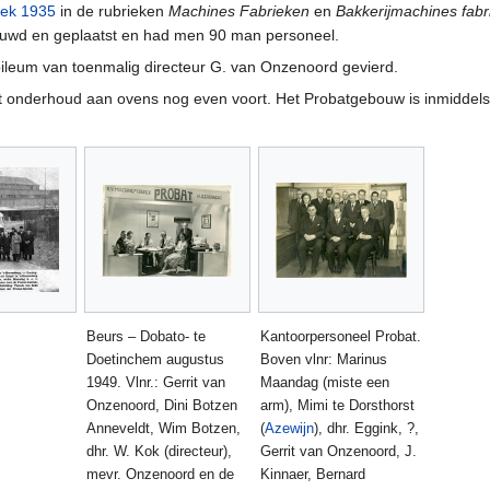
ek 1935
in de rubrieken
Machines Fabrieken
en
Bakkerijmachines fabr
ouwd en geplaatst en had men 90 man personeel.
bileum van toenmalig directeur G. van Onzenoord gevierd.
t onderhoud aan ovens nog even voort. Het Probatgebouw is inmiddels
Beurs – Dobato- te
Kantoorpersoneel Probat.
Doetinchem augustus
Boven vlnr: Marinus
1949. Vlnr.: Gerrit van
Maandag (miste een
Onzenoord, Dini Botzen
arm), Mimi te Dorsthorst
Anneveldt, Wim Botzen,
(
Azewijn
), dhr. Eggink, ?,
dhr. W. Kok (directeur),
Gerrit van Onzenoord, J.
mevr. Onzenoord en de
Kinnaer, Bernard