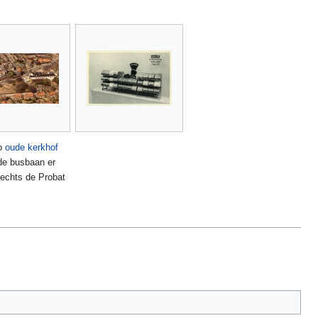
to
oude kerkhof
de busbaan er
echts de Probat