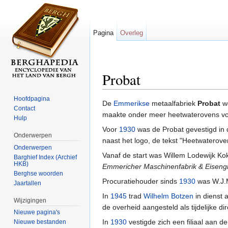
Pagina
Overleg
Probat
Ga naar:
navigatie
,
zoeken
Hoofdpagina
De
Emmerikse
metaalfabriek
Probat
we
Contact
maakte onder meer heetwaterovens voo
Hulp
Voor
1930
was de Probat gevestigd in
Onderwerpen
naast het logo, de tekst "Heetwatero
Onderwerpen
Vanaf de start was Willem Lodewijk Kok
Barghief Index (Archief
HKB)
Emmericher Maschinenfabrik & Eisengi
Berghse woorden
Procuratiehouder sinds
1930
was W.J.M
Jaartallen
In
1945
trad
Wilhelm Botzen
in dienst 
Wijzigingen
de overheid aangesteld als tijdelijke dir
Nieuwe pagina's
In
1930
vestigde zich een filiaal aan d
Nieuwe bestanden