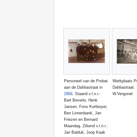
Personeel van de Probat
Werkplaats P
aan de Dahliastraat in
Dahliastraat. 
1956
. Staand v.l.n.r.:
W.Vergonet
Bart Beverlo, Henk
Jansen, Fons Kortboyer,
Ben Linnenbank, Jan
Friezen en Bernard
Maandag. Zittend v.l.n.r.:
Jan Balduk, Joop Kaak