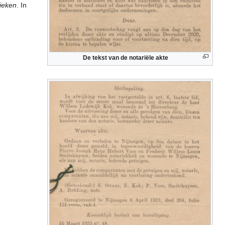
ieken
. In
De tekst van de notariële akte