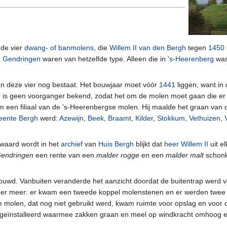
 de vier
dwang- of banmolens
, die
Willem II van den Bergh
tegen
1450
n
Gendringen
waren van hetzelfde type. Alleen die in
's-Heerenberg
was
n deze vier nog bestaat. Het bouwjaar moet vóór
1441
liggen, want in 
 is geen voorganger bekend, zodat het om de molen moet gaan die er 
een filiaal van de 's-Heerenbergse molen. Hij maalde het graan van d
ente Bergh
werd:
Azewijn
,
Beek
,
Braamt
,
Kilder
,
Stokkum
,
Vethuizen
,
waard wordt in het
archief
van
Huis Bergh
blijkt dat
heer Willem II
uit el
Gendringen
een rente van een
malder rogge
en een
malder malt
schon
ouwd. Vanbuiten veranderde het aanzicht doordat de buitentrap werd 
 er meer: er kwam een tweede koppel molenstenen en er werden twee 
e molen, dat nog niet gebruikt werd, kwam ruimte voor opslag en voor d
k) geïnstalleerd waarmee zakken graan en meel op windkracht omhoog 