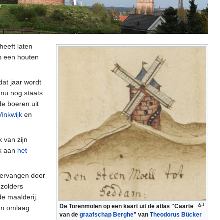
heeft laten
 een houten
dat jaar wordt
nu nog staats.
e boeren uit
Vinkwijk
en
k van zijn
k aan
het
vervangen door
zolders
e maalderij.
De Torenmolen op een kaart uit de atlas "Caarte
en omlaag
van de
graafschap Berghe
" van
Theodorus Bücker