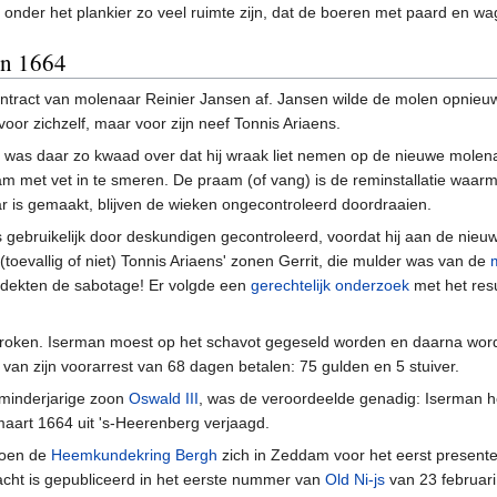
us onder het plankier zo veel ruimte zijn, dat de boeren met paard en 
in 1664
ontract van molenaar Reinier Jansen af. Jansen wilde de molen opnie
oor zichzelf, maar voor zijn neef Tonnis Ariaens.
was daar zo kwaad over dat hij wraak liet nemen op de nieuwe molenaar
m met vet in te smeren. De praam (of vang) is de reminstallatie waar
aar is gemaakt, blijven de wieken ongecontroleerd doordraaien.
gebruikelijk door deskundigen gecontroleerd, voordat hij aan de nie
evallig of niet) Tonnis Ariaens' zonen Gerrit, die mulder was van de
ntdekten de sabotage! Er volgde een
gerechtelijk onderzoek
met het resu
sproken. Iserman moest op het schavot gegeseld worden en daarna wor
 van zijn voorarrest van 68 dagen betalen: 75 gulden en 5 stuiver.
 minderjarige zoon
Oswald III
, was de veroordeelde genadig: Iserman ho
aart 1664 uit 's-Heerenberg verjaagd.
toen de
Heemkundekring Bergh
zich in Zeddam voor het eerst present
cht is gepubliceerd in het eerste nummer van
Old Ni-js
van 23 februar