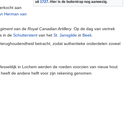
uit
1727
. Hier is de buitentrap nog aanwezig.
erkocht aan
Jan Herman van
egiment
van de
Royal Canadian Artillery
. Op de dag van vertrek
s in de
Schutterstent
van het
St. Jansgilde
in
Beek
.
jd terughoudendheid betracht, zodat authentieke onderdelen zoveel
Wesseldijk in Lochem werden de roeden voorzien van nieuw hout.
 heeft de andere helft voor zijn rekening genomen.