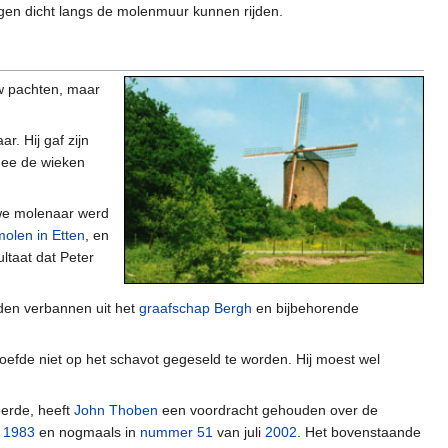
wagen dicht langs de molenmuur kunnen rijden.
uw pachten, maar
. Hij gaf zijn
mee de wieken
uwe molenaar werd
molen in Etten
, en
ltaat dat Peter
den verbannen uit het
graafschap Bergh
en bijbehorende
efde niet op het schavot gegeseld te worden. Hij moest wel
eerde, heeft
John Thoben
een voordracht gehouden over de
i
1983
en nogmaals in
nummer 51
van juli
2002
. Het bovenstaande