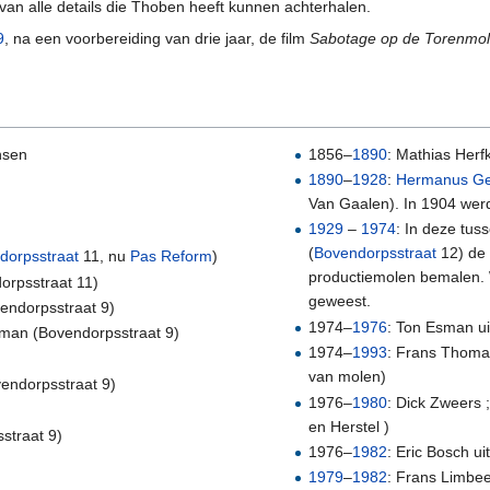
van alle details die Thoben heeft kunnen achterhalen.
9
, na een voorbereiding van drie jaar, de film
Sabotage op de Torenmo
nsen
1856–
1890
: Mathias Herf
1890
–
1928
:
Hermanus Ge
Van Gaalen). In 1904 wer
1929
–
1974
: In deze tu
(
Bovendorpsstraat
12) de 
dorpsstraat
11, nu
Pas Reform
)
productiemolen bemalen. We
orpsstraat 11)
geweest.
endorpsstraat 9)
1974–
1976
: Ton Esman u
man (Bovendorpsstraat 9)
1974–
1993
: Frans Thoma
van molen)
endorpsstraat 9)
1976–
1980
: Dick Zweers
en Herstel )
sstraat 9)
1976–
1982
: Eric Bosch ui
1979
–
1982
: Frans Limbee