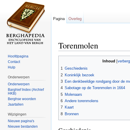
Pagina
Overleg
Torenmolen
Ga naar:
navigatie
,
zoeken
Hoofdpagina
Inhoud
[
verber
Contact
Hulp
1
Geschiedenis
2
Koninklijk bezoek
Onderwerpen
3
Een denkbeeldige rondgang door de mo
Onderwerpen
4
Sabotage op de Torenmolen in 1664
Barghief Index (Archief
HKB)
5
Molenaars
Berghse woorden
6
Andere torenmolens
Jaartallen
7
Kaart
8
Bronnen
Wijzigingen
Nieuwe pagina's
Nieuwe bestanden