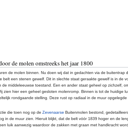
oor de molen omstreeks het jaar 1800
en de molen binnen. Nu doen wij dat in gedachten via de buitentrap d
belt een stenen gewelf. Dit in slechte staat geraakte gewelf is in de
 de middeleeuwse toestand. Een en ander staat geheel op zichzelf, omd
 Wij zien hier een geheel gesloten molenromp. Binnen is tot de huidige 
eltelijk rondgaande stelling. Deze rust op radiaal in de muur opgelegd
ctie die toen nog op de
Zevenaarse
Buitenmolen bestond, gedetailleer
in de muur zien. Hieruit blijkt, dat de belt vóór 1839 hoger en de len
 is een luik aanwezig waardoor de zakken met graan met handkracht w