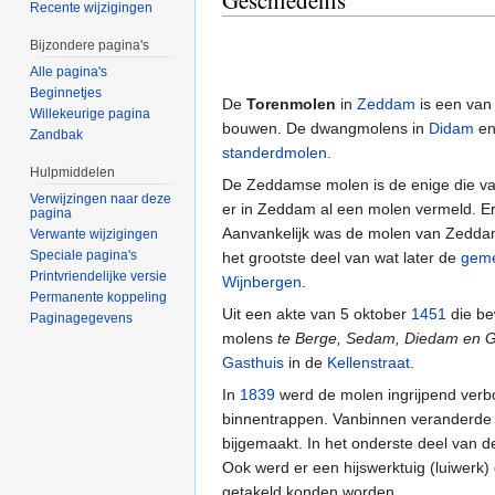
Geschiedenis
Recente wijzigingen
Bijzondere pagina's
Alle pagina's
Beginnetjes
De
Torenmolen
in
Zeddam
is een van
Willekeurige pagina
bouwen. De dwangmolens in
Didam
e
Zandbak
standerdmolen
.
Hulpmiddelen
De Zeddamse molen is de enige die va
Verwijzingen naar deze
er in Zeddam al een molen vermeld. Er
pagina
Aanvankelijk was de molen van Zeddam 
Verwante wijzigingen
Speciale pagina's
het grootste deel van wat later de
geme
Printvriendelijke versie
Wijnbergen
.
Permanente koppeling
Uit een akte van 5 oktober
1451
die be
Paginagegevens
molens
te Berge, Sedam, Diedam en 
Gasthuis
in de
Kellenstraat
.
In
1839
werd de molen ingrijpend verb
binnentrappen. Vanbinnen veranderde
bijgemaakt. In het onderste deel van d
Ook werd er een hijswerktuig (luiwer
getakeld konden worden.