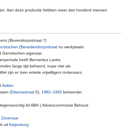
len
. Aan deze productie hebben meer dan honderd mensen
kens (Bovendorpsstraat 7)
rretschen
(
Benedendorpsstraat
nu werkplaats
d Gerretschen eigenaar.
ssenperiode heeft Bernardus Lanke
molen lange tijd beheerd, maar niet als
l zijn er toen enkele vrijwilligers molenaars
it
Aalten
ssen (
Ettemastraat
5);
1982
–
1992
beheerder
 ;tegenwoordig lid ABH ( Adviescommissie Behoud
t
Zevenaar
k uit
Keijenborg