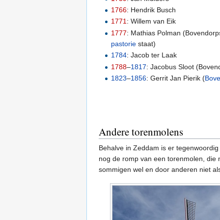
1766
: Hendrik Busch
1771
: Willem van Eik
1777
: Mathias Polman (Bovendorp
pastorie
staat)
1784
: Jacob ter Laak
1788
–
1817
: Jacobus Sloot (Boven
1823
–
1856
: Gerrit Jan Pierik (
Bove
Andere torenmolens
Behalve in Zeddam is er tegenwoordig
nog de romp van een torenmolen, die nu
sommigen wel en door anderen niet al