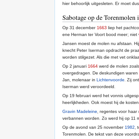
hier behoorlijk uitgesleten. Er moet d
Sabotage op de Torenmolen 
Op 31 december
1663
liep het pachtc
ene Herman ter Voort bood meer; niet v
Jansen moest de molen nu afstaan. Hij 
knecht Peter Iserman opdracht de praa
worden stilgezet. Als die met vet onkl
Op 2 januari
1664
werd de molen zoals 
overgedragen. De deskundigen waren (to
Jan, molenaar in
Lichtenvoorde
. Zij o
Iserman werd veroordeeld.
Op 19 februari werd het vonnis uitge
heerlijkheden. Ook moest hij de kosten
Gravin Madeleine
, regentes voor haar
verbannen worden. Zo werd hij op 11 m
Op de avond van 25 november
1982
, 
Torenmolen. De tekst van deze voordra