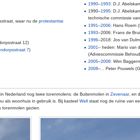
1990
–
1993
: D.J. Abelskam
1990–
1995
: D.J. Abelskam
technische commissie va
sstraat, waar nu de
protestantse
1991
–
2006
: Hans Roem (
1993
–2006: Frans de Bru
1996
–2018: Jos van Dulm
dorpsstraat 12)
2001
– heden: Mario van 
ndorpsstraat 7
)
(Adviescommissie Behoud 
2005
–
2008
: Wim Bagger
2008
–... Peter Pouwels (
 in Nederland nog twee torenmolens: de Buitenmolen in
Zevenaar
, en 
 als woonhuis in gebruik is. Bij kasteel
Well
staat nog de ruïne van e
s torenmolen gezien.