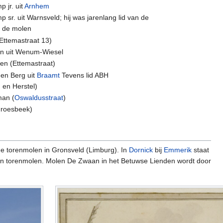
p jr. uit
Arnhem
p sr. uit Warnsveld; hij was jarenlang lid van de
n de molen
Ettemastraat 13)
in uit Wenum-Wiesel
en (Ettemastraat)
den Berg uit
Braamt
Tevens lid ABH
en Herstel)
man (
Oswaldusstraat
)
Groesbeek)
de torenmolen in Gronsveld (Limburg). In
Dornick
bij
Emmerik
staat
en torenmolen. Molen De Zwaan in het Betuwse Lienden wordt door