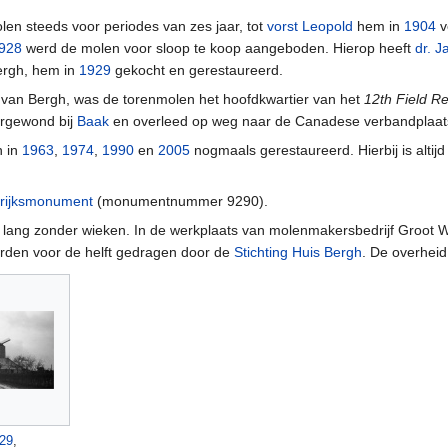
en steeds voor periodes van zes jaar, tot
vorst Leopold
hem in
1904
v
928
werd de molen voor sloop te koop aangeboden. Hierop heeft
dr. 
ergh, hem in
1929
gekocht en gerestaureerd.
van Bergh, was de torenmolen het hoofdkwartier van het
12th Field R
rgewond bij
Baak
en overleed op weg naar de Canadese verbandplaat
n in
1963
,
1974
,
1990
en
2005
nogmaals gerestaureerd. Hierbij is alti
rijksmonument
(monumentnummer 9290).
lang zonder wieken. In de werkplaats van molenmakersbedrijf Groot 
rden voor de helft gedragen door de
Stichting Huis Bergh
. De overheid
29
,