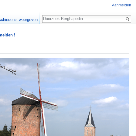
Aanmelden
Zoeken
chiedenis weergeven
 melden !