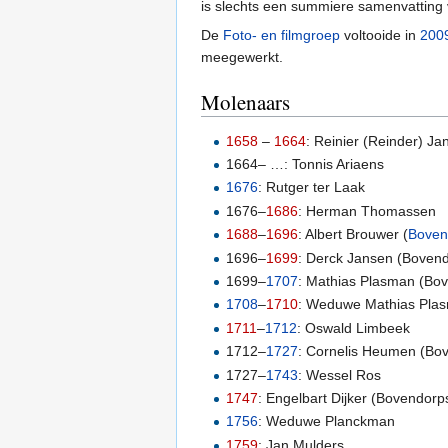
is slechts een summiere samenvatting 
De
Foto- en filmgroep
voltooide in
200
meegewerkt.
Molenaars
1658
–
1664
: Reinier (Reinder) Ja
1664– …: Tonnis Ariaens
1676
: Rutger ter Laak
1676–
1686
: Herman Thomassen
1688
–
1696
: Albert Brouwer (
Boven
1696–
1699
: Derck Jansen (Bovend
1699–
1707
: Mathias Plasman (Bov
1708
–
1710
: Weduwe Mathias Plas
1711
–
1712
: Oswald Limbeek
1712–
1727
: Cornelis Heumen (Bov
1727–
1743
: Wessel Ros
1747
: Engelbart Dijker (Bovendorp
1756
: Weduwe Planckman
1759
: Jan Mulders