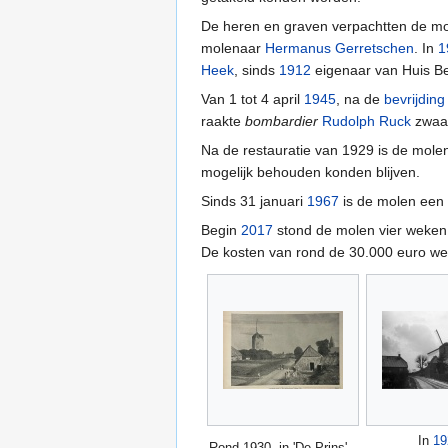
De heren en graven verpachtten de mol
molenaar
Hermanus Gerretschen
. In
1
Heek
, sinds
1912
eigenaar van Huis B
Van 1 tot 4 april
1945
, na de
bevrijding
raakte
bombardier
Rudolph Ruck
zwaa
Na de restauratie van 1929 is de mole
mogelijk behouden konden blijven.
Sinds 31 januari
1967
is de molen een
Begin
2017
stond de molen vier weken 
De kosten van rond de 30.000 euro we
In
19
Rond 1930, in 'De Prins'