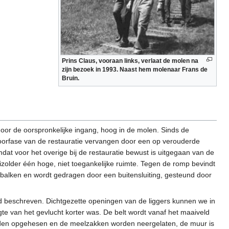
Prins Claus, vooraan links, verlaat de molen na
zijn bezoek in 1993. Naast hem molenaar Frans de
Bruin.
oor de oorspronkelijke ingang, hoog in de molen. Sinds de
 voorfase van de restauratie vervangen door een op verouderde
at voor het overige bij de restauratie bewust is uitgegaan van de
luizolder één hoge, niet toegankelijke ruimte. Tegen de romp bevindt
e balken en wordt gedragen door een buitensluiting, gesteund door
d beschreven. Dichtgezette openingen van de liggers kunnen we in
gte van het gevlucht korter was. De belt wordt vanaf het maaiveld
orden opgehesen en de meelzakken worden neergelaten, de muur is