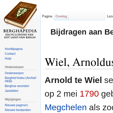
Pagina
Overleg
Lez
Bijdragen aan B
Hoofdpagina
Contact
Wiel, Arnoldus
Hulp
Onderwerpen
Ga naar:
navigatie
,
zoeken
Onderwerpen
Arnold te Wiel
se
Barghief Index (Archief
HKB)
Berghse woorden
op 2 mei
1790
geb
Jaartallen
Wijzigingen
Megchelen
als zo
Nieuwe pagina's
Nieuwe bestanden