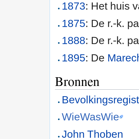
1873
: Het huis 
1875
: De r.-k. p
1888
: De r.-k. p
1895
: De
Marec
Bronnen
Bevolkingsregis
WieWasWie
John Thoben