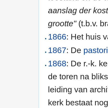
aanslag der kos
grootte"
(t.b.v. 
1866
: Het huis 
1867
: De
pastor
1868
: De r.-k. k
de toren na blik
leiding van arch
kerk bestaat nog