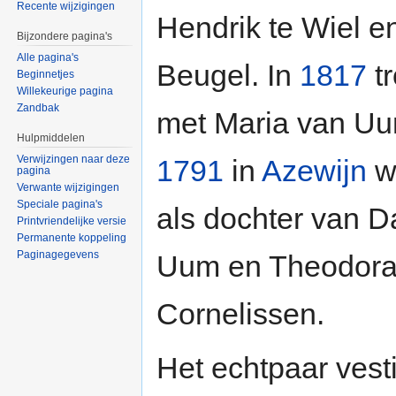
Recente wijzigingen
Hendrik te Wiel e
Bijzondere pagina's
Alle pagina's
Beugel. In
1817
tr
Beginnetjes
Willekeurige pagina
Zandbak
met Maria van Uum
Hulpmiddelen
Verwijzingen naar deze
1791
in
Azewijn
w
pagina
Verwante wijzigingen
Speciale pagina's
als dochter van 
Printvriendelijke versie
Permanente koppeling
Paginagegevens
Uum en Theodor
Cornelissen.
Het echtpaar vesti