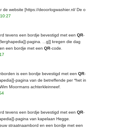
r de website [https://deoorlogwashier.nl/ De o
 10:27
werd tevens een bordje bevestigd met een
QR
-
Berghapedia]]-pagina. ...g]] kregen die dag
en een bordje met een
QR
-code.
:17
amborden is een bordje bevestigd met een
QR
-
apedia]]-pagina van de betreffende per *het in
 Wim Moormans achterkleinneef.
54
werd tevens een bordje bevestigd met een
QR
-
hapedia]]-pagina van kapelaan Hegge.
nieuw straatnaambord en een bordje met een