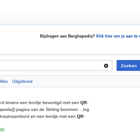
Bijdragen aan Berghapedia?
Klik hier om je aan te
Zoeken
Alles
Uitgebreid
werd tevens een bordje bevestigd met een
QR
-
apedia]]-pagina van de Stirling-bommen ...log
straatnaambord en een bordje met een
QR
-
:30