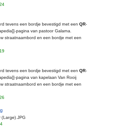
:24
werd tevens een bordje bevestigd met een
QR
-
hapedia]]-pagina van pastoor Galama.
ieuw straatnaambord en een bordje met een
:19
werd tevens een bordje bevestigd met een
QR
-
apedia]]-pagina van kapelaan Van Rooij
ieuw straatnaambord en een bordje met een
:26
ng
r
(Large).JPG
24