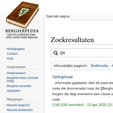
Speciale pagina
Zoekresultaten
Ga naar:
navigatie
,
zoeken
Hoofdpagina
Contact
Hulp
Inhoudelijke pagina's
Multimedia
Onderwerpen
Onderwerpen
Stirlingstraat
Barghief Index (Archief
HKB)
...informatie geplaatst. Aan de paal 
Berghse woorden
code die doorverwijst naar de [[Bergh
Jaartallen
kregen die dag eveneens een nieuw 
code.
Wijzigingen
2 kB (256 woorden) - 12 apr 2025 12
Nieuwe pagina's
Nieuwe bestanden