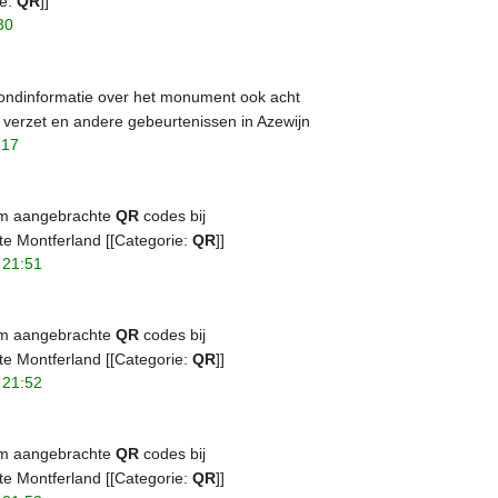
ie:
QR
]]
30
rondinformatie over het monument ook acht
 verzet en andere gebeurtenissen in Azewijn
:17
ivm aangebrachte
QR
codes bij
e Montferland [[Categorie:
QR
]]
 21:51
ivm aangebrachte
QR
codes bij
e Montferland [[Categorie:
QR
]]
 21:52
ivm aangebrachte
QR
codes bij
e Montferland [[Categorie:
QR
]]