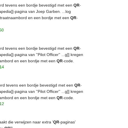
werd tevens een bordje bevestigd met een
QR
-
apedia]]-pagina van Joep Garben. ...log
straatnaambord en een bordje met een
QR
-
50
werd tevens een bordje bevestigd met een
QR
-
edia]]-pagina van ''Pilot Officer'' ...g]] kregen
aambord en een bordje met een
QR
-code.
:14
werd tevens een bordje bevestigd met een
QR
-
edia]]-pagina van ''Pilot Officer'' ...g]] kregen
aambord en een bordje met een
QR
-code.
:12
t die verwijzen naar extra '
QR
-paginas'