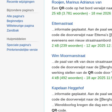
Rooijen, Marinus Adrianus van
Recente wijzigingen
Een
QR
-code op het bord verwijst naa
Bijzondere pagina's
25 kB (3.781 woorden) - 18 mei 2026
Alle pagina's
Beginnetjes
Ettemastraat
Willekeurige pagina
...informatie geplaatst. Aan de paal 
Zandbak
code die doorverwijst naar Ettema's [[
Hulpmiddelen
eveneens een nieuw straatnaambord 
Speciale pagina's
2 kB (239 woorden) - 12 apr 2025 12
Printvriendelijke versie
Wim Moormanstraat
...de paal van elk van deze straatna
code die doorverwijst naar de [[Bergh
werking stellen van de
QR
-code door
4 kB (492 woorden) - 18 apr 2025 11:
Kapelaan Heggehof
...informatie geplaatst. Aan de paal 
code die doorverwijst naar de [[Berg
...Wereldoorlog kregen die dag een 
QR
-code.