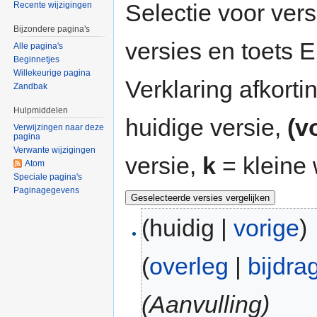
Selectie voor vers
Recente wijzigingen
Bijzondere pagina's
versies en toets
Alle pagina's
Beginnetjes
Willekeurige pagina
Verklaring afkort
Zandbak
Hulpmiddelen
huidige versie,
(v
Verwijzingen naar deze
pagina
Verwante wijzigingen
versie,
k
= kleine 
Atom
Speciale pagina's
Paginagegevens
(huidig |
vorige
)
(
overleg
|
bijdra
(Aanvulling)