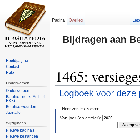
Pagina
Overleg
Lez
Bijdragen aan B
Hoofdpagina
Contact
1465: versiege
Hulp
Onderwerpen
Logboek voor deze 
Onderwerpen
Barghief Index (Archief
HKB)
Ga naar:
navigatie
,
zoeken
Berghse woorden
Naar versies zoeken
Jaartallen
Van jaar (en eerder):
Wijzigingen
Nieuwe pagina's
Nieuwe bestanden