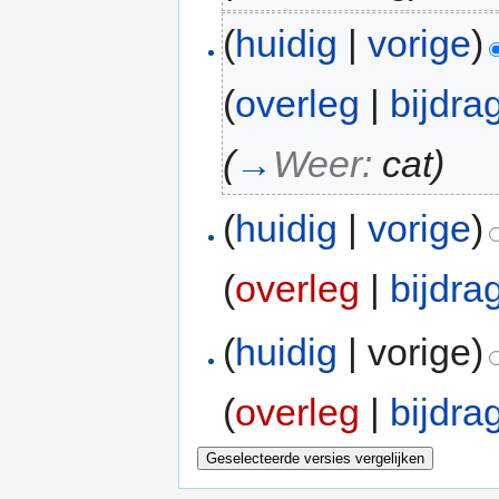
(
huidig
|
vorige
)
(
overleg
|
bijdra
(
→
Weer:
cat
)
(
huidig
|
vorige
)
(
overleg
|
bijdra
(
huidig
| vorige)
(
overleg
|
bijdra