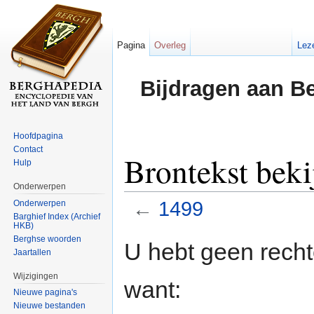
Pagina
Overleg
Lez
Bijdragen aan B
Hoofdpagina
Contact
Brontekst beki
Hulp
Onderwerpen
←
1499
Onderwerpen
Barghief Index (Archief
HKB)
Ga naar:
navigatie
,
zoeken
Berghse woorden
U hebt geen rech
Jaartallen
Wijzigingen
want:
Nieuwe pagina's
Nieuwe bestanden