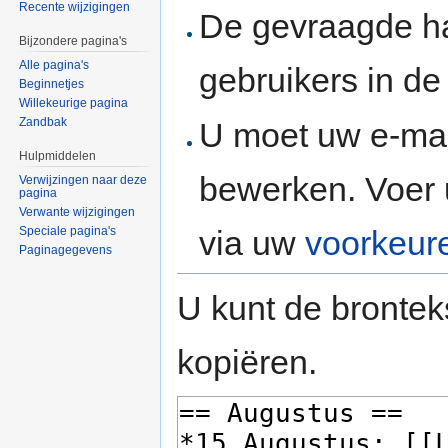
Recente wijzigingen
De gevraagde h
Bijzondere pagina's
Alle pagina's
gebruikers in d
Beginnetjes
Willekeurige pagina
Zandbak
U moet uw e-mai
Hulpmiddelen
bewerken. Voer 
Verwijzingen naar deze
pagina
Verwante wijzigingen
via uw
voorkeur
Speciale pagina's
Paginagegevens
U kunt de brontek
kopiëren.