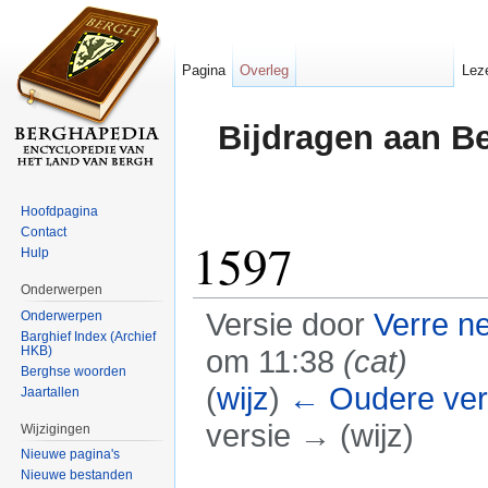
Pagina
Overleg
Lez
Bijdragen aan B
Hoofdpagina
Contact
1597
Hulp
Onderwerpen
Versie door
Verre n
Onderwerpen
Barghief Index (Archief
HKB)
om 11:38
(cat)
Berghse woorden
(
wijz
)
← Oudere ver
Jaartallen
versie → (wijz)
Wijzigingen
Nieuwe pagina's
Ga naar:
navigatie
,
zoeken
Nieuwe bestanden