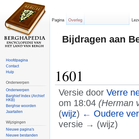
Pagina
Overleg
Lez
Bijdragen aan B
Hoofdpagina
Contact
1601
Hulp
Onderwerpen
Versie door
Verre n
Onderwerpen
Barghief Index (Archief
HKB)
om 18:04
(Herman v
Berghse woorden
(
wijz
)
← Oudere ver
Jaartallen
versie → (wijz)
Wijzigingen
Nieuwe pagina's
Ga naar:
navigatie
,
zoeken
Nieuwe bestanden