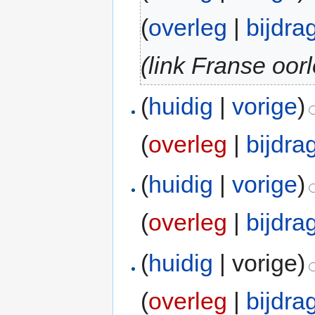
(
overleg
|
bijdra
(link Franse oorl
(
huidig
|
vorige
)
(
overleg
|
bijdra
(
huidig
|
vorige
)
(
overleg
|
bijdra
(
huidig
| vorige)
(
overleg
|
bijdra