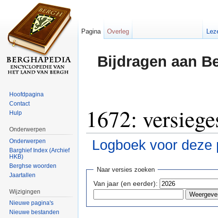
Pagina
Overleg
Lez
Bijdragen aan B
Hoofdpagina
Contact
1672: versiege
Hulp
Onderwerpen
Logboek voor deze 
Onderwerpen
Barghief Index (Archief
HKB)
Ga naar:
navigatie
,
zoeken
Berghse woorden
Naar versies zoeken
Jaartallen
Van jaar (en eerder):
Wijzigingen
Nieuwe pagina's
Nieuwe bestanden