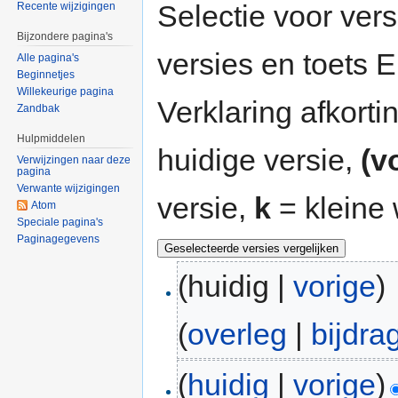
Selectie voor vers
Recente wijzigingen
Bijzondere pagina's
versies en toets
Alle pagina's
Beginnetjes
Willekeurige pagina
Verklaring afkort
Zandbak
Hulpmiddelen
huidige versie,
(v
Verwijzingen naar deze
pagina
Verwante wijzigingen
versie,
k
= kleine 
Atom
Speciale pagina's
Paginagegevens
(huidig |
vorige
)
(
overleg
|
bijdra
(
huidig
|
vorige
)