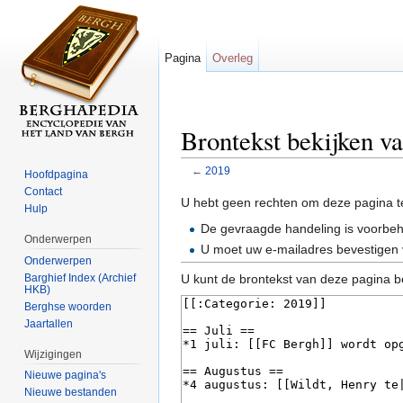
Pagina
Overleg
Brontekst bekijken v
←
2019
Hoofdpagina
Ga naar:
navigatie
,
zoeken
Contact
U hebt geen rechten om deze pagina t
Hulp
De gevraagde handeling is voorbe
Onderwerpen
U moet uw e-mailadres bevestigen 
Onderwerpen
Barghief Index (Archief
U kunt de brontekst van deze pagina b
HKB)
Berghse woorden
Jaartallen
Wijzigingen
Nieuwe pagina's
Nieuwe bestanden