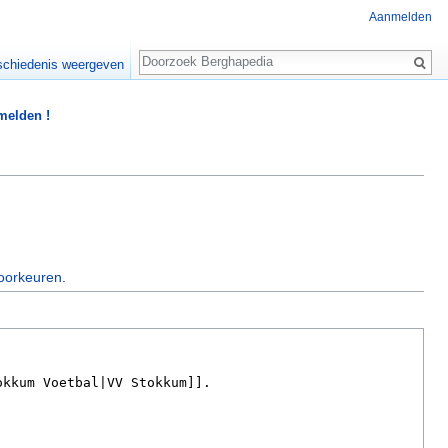
Aanmelden
Zoeken
chiedenis weergeven
 melden !
oorkeuren
.