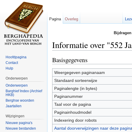
Pagina
Overleg
Lez
Bijdragen
Informatie over "552 Ja
Ga naar:
navigatie
,
zoeken
Hoofdpagina
Basisgegevens
Contact
Hulp
Weergegeven paginanaam
Onderwerpen
Standaard sorteerwijze
Onderwerpen
Paginalengte (in bytes)
Barghief Index (Archief
HKB)
Paginanummer
Berghse woorden
Taal voor de pagina
Jaartallen
Paginainhoudmodel
Wijzigingen
Indexering door robots
Nieuwe pagina's
Aantal doorverwijzingen naar deze pagin
Nieuwe bestanden