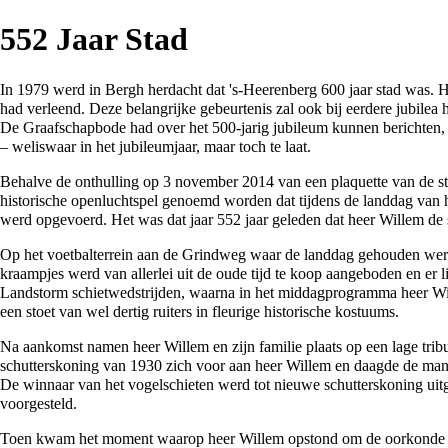
552 Jaar Stad
In
1979
werd in
Bergh
herdacht dat
's-Heerenberg
600 jaar stad
was. H
had verleend. Deze belangrijke gebeurtenis zal ook bij eerdere jubilea
De Graafschapbode
had over het 500-jarig jubileum kunnen berichten, 
– weliswaar in het jubileumjaar, maar toch te laat.
Behalve de onthulling op 3 november
2014
van een plaquette van de s
historische openluchtspel genoemd worden dat tijdens de landdag van 
werd opgevoerd. Het was dat jaar 552 jaar geleden dat heer Willem de 
Op het voetbalterrein aan de
Grindweg
waar de landdag gehouden werd,
kraampjes werd van allerlei uit de oude tijd te koop aangeboden en er 
Landstorm schietwedstrijden, waarna in het middagprogramma heer Wil
een stoet van wel dertig ruiters in fleurige historische kostuums.
Na aankomst namen heer Willem en zijn familie plaats op een lage tribu
schutterskoning
van
1930
zich voor aan heer Willem en daagde de man
De winnaar van het vogelschieten werd tot nieuwe schutterskoning uit
voorgesteld.
Toen kwam het moment waarop heer Willem opstond om de oorkonde voo