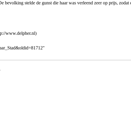
 De bevolking stelde de gunst die haar was verleend zeer op prijs, zodat 
_Jaar_Stad&oldid=81712
"
.