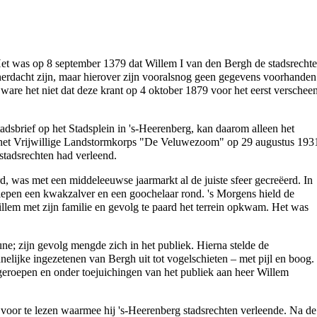
et was op 8 september
1379
dat
Willem I van den Bergh
de
stadsrecht
 herdacht zijn, maar hierover zijn vooralsnog geen gegevens voorhanden
ware het niet dat deze krant op 4 oktober
1879
voor het eerst verschee
tadsbrief op het
Stadsplein
in 's-Heerenberg, kan daarom alleen het
het
Vrijwillige Landstormkorps "De Veluwezoom"
op 29 augustus
193
stadsrechten had verleend.
 was met een middeleeuwse jaarmarkt al de juiste sfeer gecreëerd. In
liepen een kwakzalver en een goochelaar rond. 's Morgens hield de
lem met zijn familie en gevolg te paard het terrein opkwam. Het was
ne; zijn gevolg mengde zich in het publiek. Hierna stelde de
nelijke ingezetenen van
Bergh
uit tot vogelschieten – met pijl en boog.
geroepen en onder toejuichingen van het publiek aan heer Willem
r te lezen waarmee hij 's-Heerenberg stadsrechten verleende. Na de