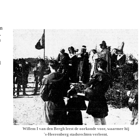
en
.
n
1
Willem I van den Bergh leest de oorkonde voor, waarmee hij
's-Heerenberg stadsrechten verleent.