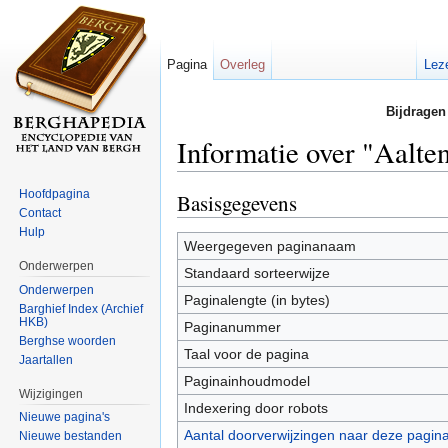
Pagina
Overleg
Lez
Bijdragen
Informatie over "Aalte
Ga naar:
navigatie
,
zoeken
Hoofdpagina
Basisgegevens
Contact
Hulp
Weergegeven paginanaam
Onderwerpen
Standaard sorteerwijze
Onderwerpen
Paginalengte (in bytes)
Barghief Index (Archief
HKB)
Paginanummer
Berghse woorden
Taal voor de pagina
Jaartallen
Paginainhoudmodel
Wijzigingen
Indexering door robots
Nieuwe pagina's
Aantal doorverwijzingen naar deze pagin
Nieuwe bestanden