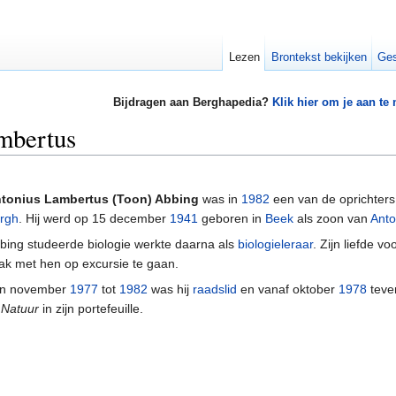
Lezen
Brontekst bekijken
Ges
Bijdragen aan Berghapedia?
Klik hier om je aan te
mbertus
tonius Lambertus (Toon) Abbing
was in
1982
een van de oprichters
rgh
. Hij werd op 15 december
1941
geboren in
Beek
als zoon van
Anto
bing studeerde biologie werkte daarna als
biologieleraar
. Zijn liefde v
ak met hen op excursie te gaan.
n november
1977
tot
1982
was hij
raadslid
en vanaf oktober
1978
teve
j
Natuur
in zijn portefeuille.