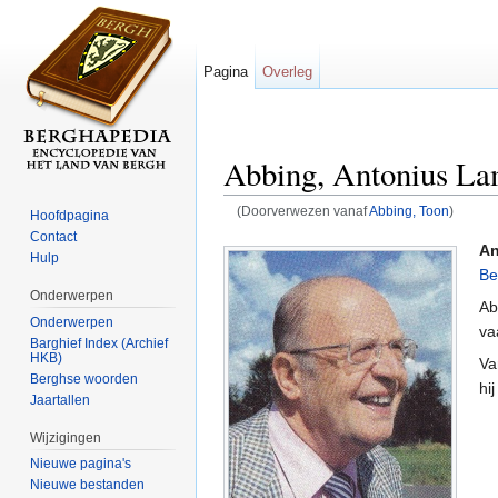
Pagina
Overleg
Abbing, Antonius La
(Doorverwezen vanaf
Abbing, Toon
)
Hoofdpagina
Ga naar:
navigatie
,
zoeken
Contact
An
Hulp
Be
Onderwerpen
Ab
Onderwerpen
va
Barghief Index (Archief
HKB)
Va
Berghse woorden
hi
Jaartallen
Wijzigingen
Nieuwe pagina's
Nieuwe bestanden