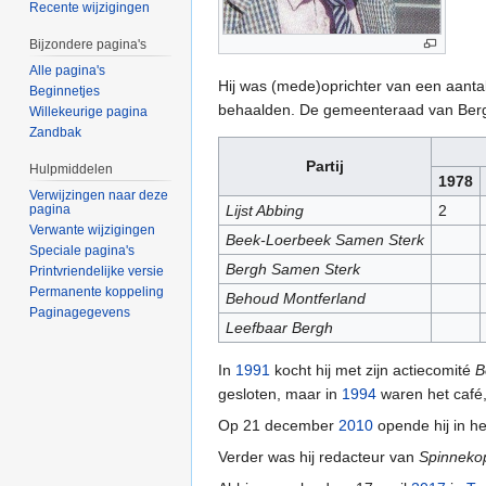
Recente wijzigingen
Bijzondere pagina's
Alle pagina's
Hij was (mede)oprichter van een aantal 
Beginnetjes
behaalden. De gemeenteraad van Bergh
Willekeurige pagina
Zandbak
Partij
Hulpmiddelen
1978
Verwijzingen naar deze
Lijst Abbing
2
pagina
Verwante wijzigingen
Beek-Loerbeek Samen Sterk
Speciale pagina's
Bergh Samen Sterk
Printvriendelijke versie
Permanente koppeling
Behoud Montferland
Paginagegevens
Leefbaar Bergh
In
1991
kocht hij met zijn actiecomité
B
gesloten, maar in
1994
waren het café
Op 21 december
2010
opende hij in h
Verder was hij redacteur van
Spinneko