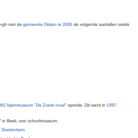
ergh met de
gemeente Didam
in
2005
de volgende aantallen zetels
992
bijenmuseum "De Zoete Inval"
opende. Dit werd in
1997
 in Beek, een schoolmuseum.
n
Doetinchem