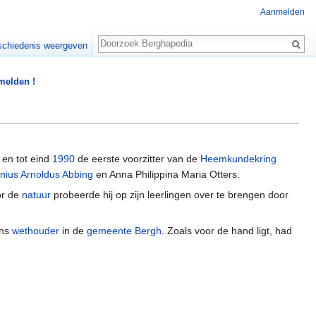
Aanmelden
Zoeken
chiedenis weergeven
 melden !
 en tot eind
1990
de eerste voorzitter van de
Heemkundekring
nius Arnoldus Abbing
en Anna Philippina Maria Otters.
oor de
natuur
probeerde hij op zijn leerlingen over te brengen door
ns
wethouder
in de
gemeente Bergh
. Zoals voor de hand ligt, had