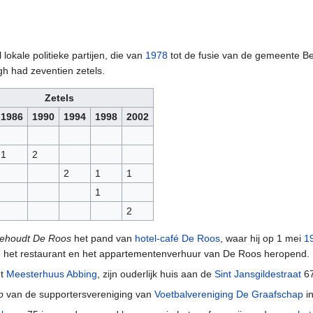
lokale politieke partijen, die van
1978
tot de fusie van de gemeente B
 had zeventien zetels.
Zetels
1986
1990
1994
1998
2002
1
2
2
1
1
1
2
ehoudt De Roos
het pand van
hotel-café De Roos
, waar hij op 1 mei
1
, het restaurant en het appartementenverhuur van De Roos heropend.
et
Meesterhuus Abbing
, zijn ouderlijk huis aan de
Sint Jansgildestraat
67
p
van de supportersvereniging van
Voetbalvereniging De Graafschap
i