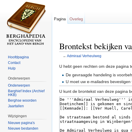
Pagina
Overleg
Brontekst bekijken 
←
Admiraal Verheulweg
Hoofdpagina
Ga naar:
navigatie
,
zoeken
Contact
U hebt geen rechten om deze pagina t
Hulp
De gevraagde handeling is voorbe
Onderwerpen
U moet uw e-mailadres bevestigen 
Onderwerpen
Barghief Index (Archief
U kunt de brontekst van deze pagina b
HKB)
Berghse woorden
Jaartallen
Wijzigingen
Nieuwe pagina's
Nieuwe bestanden