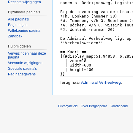
Recente wijzigingen
Bijzondere pagina's
Alle pagina's
Beginnetjes
Willekeurige pagina
Zandbak
Hulpmiddelen
Verwijzingen naar deze
pagina
Verwante wijzigingen
Speciale pagina's
Paginagegevens
Terug naar
Admiraal Verheulweg
.
Privacybeleid
Over Berghapedia
Voorbehoud