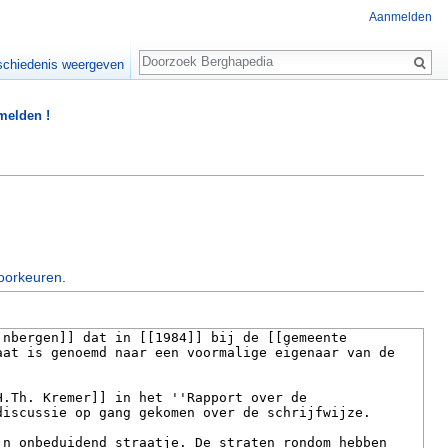
Aanmelden
Zoeken
chiedenis weergeven
 melden !
oorkeuren
.