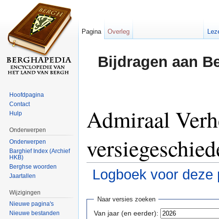
Pagina
Overleg
Lez
Bijdragen aan B
Hoofdpagina
Contact
Admiraal Verh
Hulp
Onderwerpen
versiegeschied
Onderwerpen
Barghief Index (Archief
HKB)
Berghse woorden
Logboek voor deze 
Jaartallen
Ga naar:
navigatie
,
zoeken
Wijzigingen
Naar versies zoeken
Nieuwe pagina's
Van jaar (en eerder):
Nieuwe bestanden