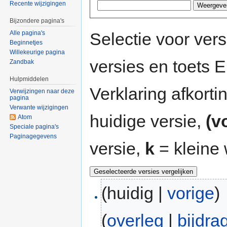
Recente wijzigingen
Bijzondere pagina's
Selectie voor vers
Alle pagina's
Beginnetjes
Willekeurige pagina
versies en toets
Zandbak
Hulpmiddelen
Verklaring afkort
Verwijzingen naar deze
pagina
Verwante wijzigingen
huidige versie,
(v
Atom
Speciale pagina's
Paginagegevens
versie,
k
= kleine 
(huidig |
vorige
)
(
overleg
|
bijdra