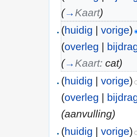
(
→
Kaart
)
(
huidig
|
vorige
)
(
overleg
|
bijdra
(
→
Kaart:
cat
)
(
huidig
|
vorige
)
(
overleg
|
bijdra
(aanvulling)
(
huidig
|
vorige
)