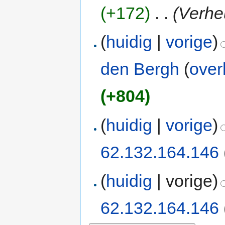
(+172)
‎
. .
(Verhe
(
huidig
|
vorige
)
den Bergh
(
over
(+804)
(
huidig
|
vorige
)
62.132.164.146
(
huidig
| vorige)
62.132.164.146