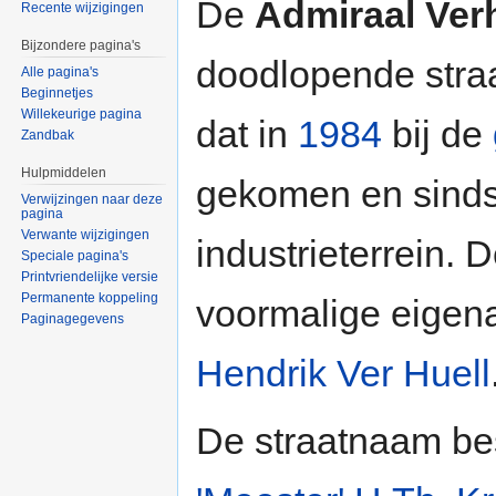
De
Admiraal Ver
Recente wijzigingen
Bijzondere pagina's
doodlopende straa
Alle pagina's
Beginnetjes
Willekeurige pagina
dat in
1984
bij de
Zandbak
Hulpmiddelen
gekomen en sinds
Verwijzingen naar deze
pagina
Verwante wijzigingen
industrieterrein.
Speciale pagina's
Printvriendelijke versie
Permanente koppeling
voormalige eigen
Paginagegevens
Hendrik Ver Huell
De straatnaam be