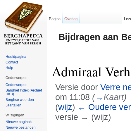
Pagina
Overleg
Lez
Bijdragen aan B
Hoofdpagina
Contact
Admiraal Ver
Hulp
Onderwerpen
Versie door
Verre n
Onderwerpen
Barghief Index (Archief
HKB)
om 11:08
(
→
Kaart
)
Berghse woorden
(
wijz
)
← Oudere ver
Jaartallen
versie → (wijz)
Wijzigingen
Nieuwe pagina's
Ga naar:
navigatie
,
zoeken
Nieuwe bestanden