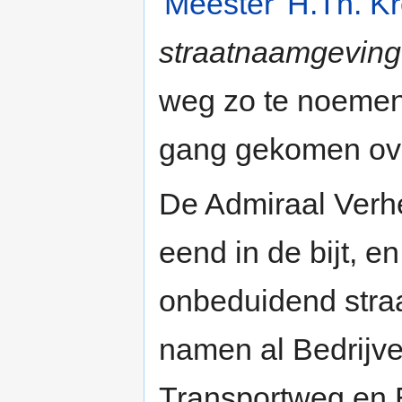
'Meester' H.Th. K
straatnaamgeving
weg zo te noemen.
gang gekomen over
De Admiraal Verh
eend in de bijt, 
onbeduidend stra
namen al Bedrijv
Transportweg en 