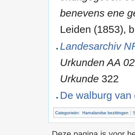
benevens ene ge
Leiden (1853), b
Landesarchiv N
Urkunden AA 023
Urkunde
322
De walburg van
Categorieën
:
Hamalandse bezittingen
S
Deze pagina is voor h