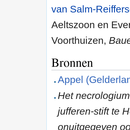
van Salm-Reiffers
Aeltszoon en Ever
Voorthuizen,
Baue
Bronnen
Appel (Gelderla
Het necrologium 
jufferen-stift t
onuitgegeven oor