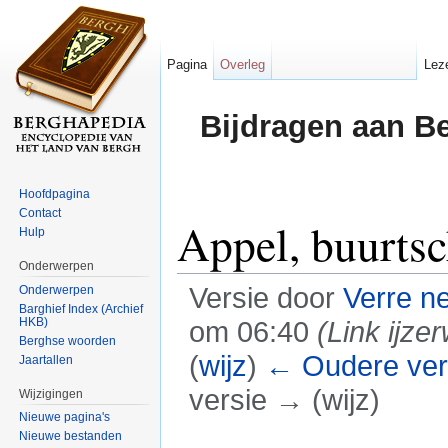
Pagina
Overleg
Lez
Bijdragen aan B
Hoofdpagina
Contact
Appel, buurts
Hulp
Onderwerpen
Versie door
Verre n
Onderwerpen
Barghief Index (Archief
HKB)
om 06:40
(Link ijze
Berghse woorden
(
wijz
)
← Oudere ver
Jaartallen
versie → (wijz)
Wijzigingen
Nieuwe pagina's
Ga naar:
navigatie
,
zoeken
Nieuwe bestanden