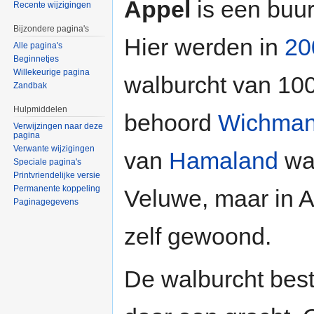
Appel
is een buur
Recente wijzigingen
Bijzondere pagina's
Hier werden in
20
Alle pagina's
Beginnetjes
Willekeurige pagina
walburcht van 100
Zandbak
Hulpmiddelen
behoord
Wichman
Verwijzingen naar deze
pagina
Verwante wijzigingen
van
Hamaland
was
Speciale pagina's
Printvriendelijke versie
Permanente koppeling
Veluwe, maar in Ap
Paginagegevens
zelf gewoond.
De walburcht best