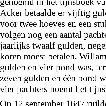
genoemd in het tijnsboek van
Acker betaalde er vijftig gu
voor twee hoeves en een stu
volgen nog een aantal pachte
jaarlijks twaalf gulden, neg
koren moest betalen. Willa
gulden en vier pond was, te
zeven gulden en één pond wa
vier pachters noemt het tijn
Op 12 september
1647
ruild