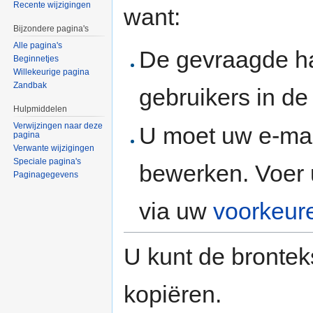
Recente wijzigingen
want:
Bijzondere pagina's
Alle pagina's
De gevraagde h
Beginnetjes
Willekeurige pagina
Zandbak
gebruikers in d
Hulpmiddelen
Verwijzingen naar deze
U moet uw e-mai
pagina
Verwante wijzigingen
Speciale pagina's
bewerken. Voer 
Paginagegevens
via uw
voorkeur
U kunt de brontek
kopiëren.