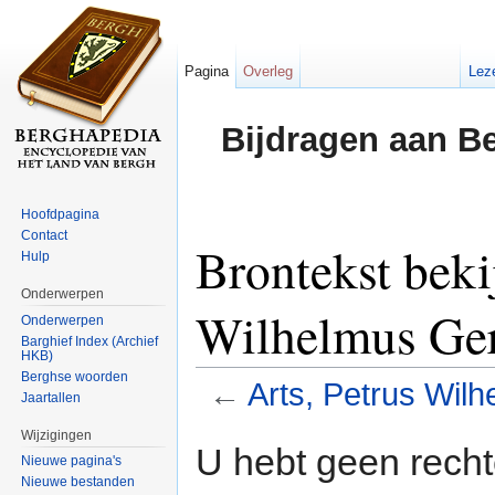
Pagina
Overleg
Lez
Bijdragen aan B
Hoofdpagina
Contact
Brontekst beki
Hulp
Onderwerpen
Wilhelmus Ge
Onderwerpen
Barghief Index (Archief
HKB)
Berghse woorden
←
Arts, Petrus Wil
Jaartallen
Ga naar:
navigatie
,
zoeken
Wijzigingen
U hebt geen rech
Nieuwe pagina's
Nieuwe bestanden