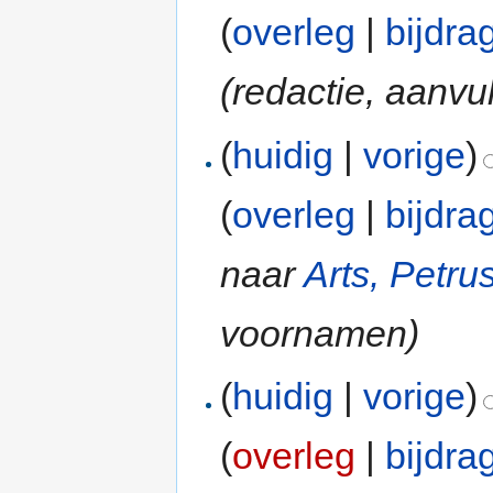
(
overleg
|
bijdra
(redactie, aanvul
(
huidig
|
vorige
)
(
overleg
|
bijdra
naar
Arts, Petr
voornamen)
(
huidig
|
vorige
)
(
overleg
|
bijdra