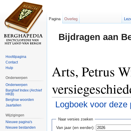
Pagina
Overleg
Lez
Bijdragen aan B
Hoofdpagina
Contact
Arts, Petrus W
Hulp
Onderwerpen
versiegeschied
Onderwerpen
Barghief Index (Archief
HKB)
Berghse woorden
Logboek voor deze 
Jaartallen
Ga naar:
navigatie
,
zoeken
Wijzigingen
Naar versies zoeken
Nieuwe pagina's
Van jaar (en eerder):
Nieuwe bestanden