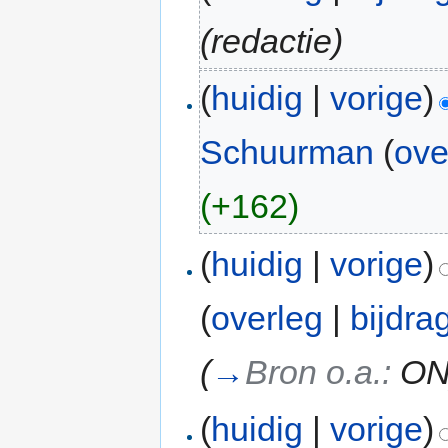
(redactie)
(
huidig
|
vorige
)
Schuurman
(
ove
(+162)
(
huidig
|
vorige
)
(
overleg
|
bijdra
(
→
Bron o.a.:
O
(
huidig
|
vorige
)