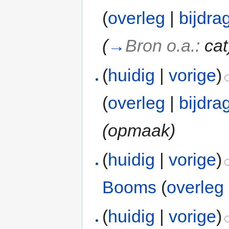
(
overleg
|
bijdra
(
→
Bron o.a.:
cat
(
huidig
|
vorige
)
(
overleg
|
bijdra
(opmaak)
(
huidig
|
vorige
)
Booms
(
overleg
(
huidig
|
vorige
)