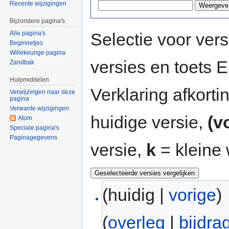
Recente wijzigingen
Bijzondere pagina's
Selectie voor vers
Alle pagina's
Beginnetjes
Willekeurige pagina
versies en toets
Zandbak
Hulpmiddelen
Verklaring afkort
Verwijzingen naar deze
pagina
Verwante wijzigingen
huidige versie,
(v
Atom
Speciale pagina's
Paginagegevens
versie,
k
= kleine 
(huidig |
vorige
)
(
overleg
|
bijdra