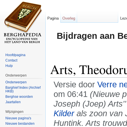
Pagina
Overleg
Lez
Bijdragen aan B
Hoofdpagina
Contact
Arts, Theodor
Hulp
Onderwerpen
Versie door
Verre n
Onderwerpen
Barghief Index (Archief
HKB)
om 06:41
(Nieuwe p
Berghse woorden
Joseph (Joep) Arts'
Jaartallen
Kilder
als zoon van 
Wijzigingen
Nieuwe pagina's
Huntink. Arts trouw
Nieuwe bestanden