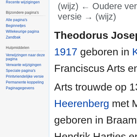
Recente wijzigingen
(wijz) ← Oudere vers
Bijzondere pagina's
versie → (wijz)
Alle pagina's
Ga naar:
navigatie
,
zoeken
Beginnetjes
Theodorus Josep
Willekeurige pagina
Zandbak
Hulpmiddelen
1917
geboren in
K
Verwijzingen naar deze
pagina
Franciscus Arts e
Verwante wijzigingen
Speciale pagina's
Printvriendelijke versie
Permanente koppeling
Arts trouwde op 
Paginagegevens
Heerenberg
met M
geboren in Braam
Hendrik Hartjes 