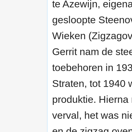
te Azewijn, eigen
gesloopte Steenov
Wieken (Zigzagove
Gerrit nam de ste
toebehoren in 19
Straten, tot 1940
produktie. Hierna 
verval, het was nie
en de zigzag ove