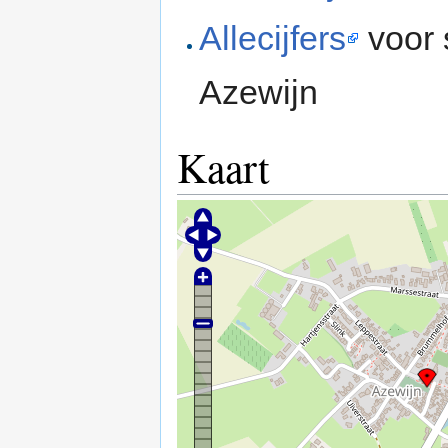
Allecijfers
voor 
Azewijn
Kaart