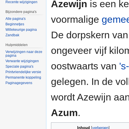
Azewijn
is een ke
Recente wijzigingen
Bijzondere pagina's
voormalige
gemee
Alle pagina's
Beginnetjes
Willekeurige pagina
De dorpskern van 
Zandbak
Hulpmiddelen
ongeveer vijf kilo
Verwijzingen naar deze
pagina
Verwante wijzigingen
oostwaarts van
's
Speciale pagina's
Printvriendelijke versie
Permanente koppeling
gelegen. In de v
Paginagegevens
wordt Azewijn aa
Azum
.
Inhoud
[
verbergen
]