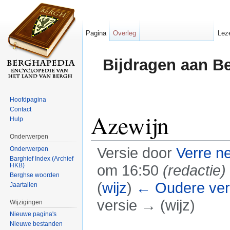
Pagina
Overleg
Lez
Bijdragen aan B
Hoofdpagina
Contact
Azewijn
Hulp
Onderwerpen
Versie door
Verre n
Onderwerpen
Barghief Index (Archief
HKB)
om 16:50
(redactie)
Berghse woorden
(
wijz
)
← Oudere ver
Jaartallen
versie → (wijz)
Wijzigingen
Nieuwe pagina's
Ga naar:
navigatie
,
zoeken
Nieuwe bestanden