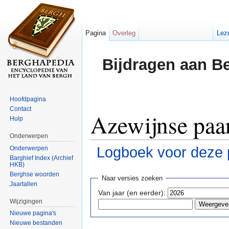
Pagina
Overleg
Lez
Bijdragen aan B
Hoofdpagina
Contact
Azewijnse paar
Hulp
Onderwerpen
Logboek voor deze 
Onderwerpen
Barghief Index (Archief
HKB)
Ga naar:
navigatie
,
zoeken
Berghse woorden
Naar versies zoeken
Jaartallen
Van jaar (en eerder):
Wijzigingen
Nieuwe pagina's
Nieuwe bestanden