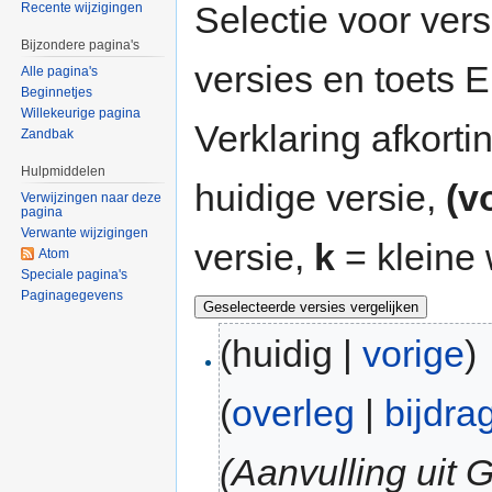
Selectie voor vers
Recente wijzigingen
Bijzondere pagina's
versies en toets
Alle pagina's
Beginnetjes
Willekeurige pagina
Verklaring afkort
Zandbak
Hulpmiddelen
huidige versie,
(v
Verwijzingen naar deze
pagina
Verwante wijzigingen
versie,
k
= kleine 
Atom
Speciale pagina's
Paginagegevens
(huidig |
vorige
)
(
overleg
|
bijdra
(Aanvulling uit