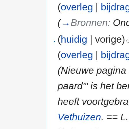
(
overleg
|
bijdra
(
→
Bronnen:
Ond
(
huidig
| vorige)
(
overleg
|
bijdra
(Nieuwe pagina 
paard''' is het 
heeft voortgebra
Vethuizen
. == L