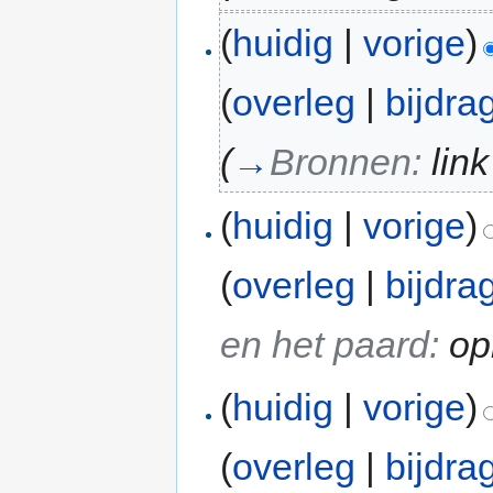
(
huidig
|
vorige
)
(
overleg
|
bijdra
(
→
Bronnen:
lin
(
huidig
|
vorige
)
(
overleg
|
bijdra
en het paard:
op
(
huidig
|
vorige
)
(
overleg
|
bijdra