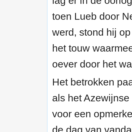
lag er in de oorlog
toen Lueb door N
werd, stond hij op
het touw waarmee 
oever door het wat
Het betrokken paa
als het Azewijnse
voor een opmerkel
de dag van vandaa