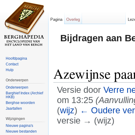
Pagina
Overleg
Lez
Bijdragen aan B
Hoofdpagina
Contact
Azewijnse paa
Hulp
Onderwerpen
Versie door
Verre n
Onderwerpen
Barghief Index (Archief
HKB)
om 13:25
(Aanvulli
Berghse woorden
(
wijz
)
← Oudere ver
Jaartallen
versie → (wijz)
Wijzigingen
Nieuwe pagina's
Ga naar:
navigatie
,
zoeken
Nieuwe bestanden