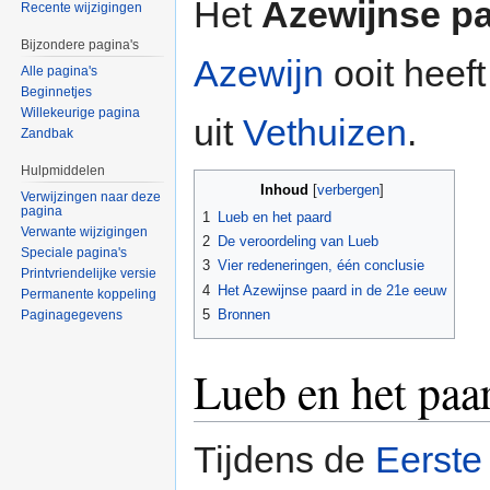
Het
Azewijnse p
Recente wijzigingen
Bijzondere pagina's
Azewijn
ooit heef
Alle pagina's
Beginnetjes
Willekeurige pagina
uit
Vethuizen
.
Zandbak
Hulpmiddelen
Inhoud
[
verbergen
]
Verwijzingen naar deze
pagina
1
Lueb en het paard
Verwante wijzigingen
2
De veroordeling van Lueb
Speciale pagina's
3
Vier redeneringen, één conclusie
Printvriendelijke versie
4
Het Azewijnse paard in de 21e eeuw
Permanente koppeling
5
Bronnen
Paginagegevens
Lueb en het paa
Tijdens de
Eerste