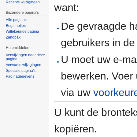
Recente wijzigingen
want:
Bijzondere pagina's
Alle pagina's
De gevraagde h
Beginnetjes
Willekeurige pagina
Zandbak
gebruikers in d
Hulpmiddelen
Verwijzingen naar deze
U moet uw e-mai
pagina
Verwante wijzigingen
Speciale pagina's
bewerken. Voer 
Paginagegevens
via uw
voorkeur
U kunt de brontek
kopiëren.