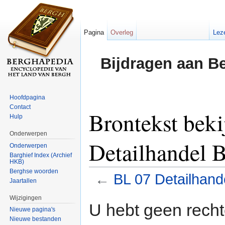
Pagina
Overleg
Lez
Bijdragen aan B
Hoofdpagina
Contact
Brontekst bek
Hulp
Onderwerpen
Detailhandel 
Onderwerpen
Barghief Index (Archief
HKB)
Berghse woorden
←
BL 07 Detailhand
Jaartallen
Ga naar:
navigatie
,
zoeken
Wijzigingen
U hebt geen rech
Nieuwe pagina's
Nieuwe bestanden