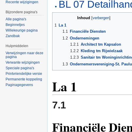
BL 07 Detailhan
Recente wijzigingen
Bijzondere pagina's
Inhoud
[
verbergen
]
Alle pagina's
Beginnetjes
1
La 1
Willekeurige pagina
1.1
Financiële Diensten
Zandbak
1.2
Ondernemingen
1.2.1
Architect tm Kapsalon
Hulpmiddelen
1.2.2
Kleding tm Rijwielzaak
Verwijzingen naar deze
pagina
1.2.3
Sanitair tm Woninginrichtin
Verwante wijzigingen
1.3
Ondernemersvereniging-St. Paulu
Speciale pagina's
Printvriendelijke versie
La 1
Permanente koppeling
Paginagegevens
7.1
Financiële Die