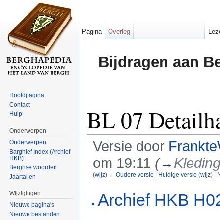
Pagina
Overleg
Lez
Bijdragen aan B
Hoofdpagina
Contact
BL 07 Detailh
Hulp
Onderwerpen
Versie door
Frankte
Onderwerpen
Barghief Index (Archief
HKB)
om 19:11
(
→
Kleding
Berghse woorden
(
wijz
)
← Oudere versie
|
Huidige versie
(
wijz
) |
N
Jaartallen
Ga naar:
navigatie
,
zoeken
Wijzigingen
Archief HKB H0
Nieuwe pagina's
Nieuwe bestanden