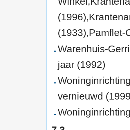
Winkel,Krantenar
(1996),Krantena
(1933),Pamflet-
Warenhuis-Gerrit
jaar (1992)
Woninginrichtin
vernieuwd (1999)
Woninginrichtin
7.3