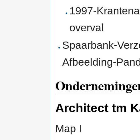
1997-Krantenar
overval
Spaarbank-Verze
Afbeelding-Pand
Onderneminge
Architect tm 
Map I