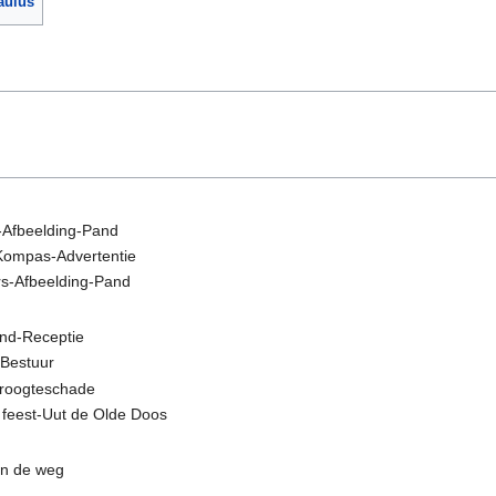
aulus
-Afbeelding-Pand
 Kompas-Advertentie
s-Afbeelding-Pand
nd-Receptie
-Bestuur
Droogteschade
s feest-Uut de Olde Doos
an de weg