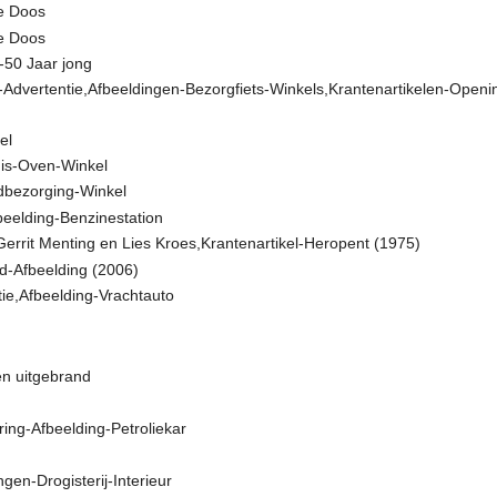
de Doos
de Doos
-50 Jaar jong
ng-Advertentie,Afbeeldingen-Bezorgfiets-Winkels,Krantenartikelen-Ope
el
uis-Oven-Winkel
odbezorging-Winkel
eelding-Benzinestation
errit Menting en Lies Kroes,Krantenartikel-Heropent (1975)
d-Afbeelding (2006)
ie,Afbeelding-Vrachtauto
en uitgebrand
ing-Afbeelding-Petroliekar
gen-Drogisterij-Interieur