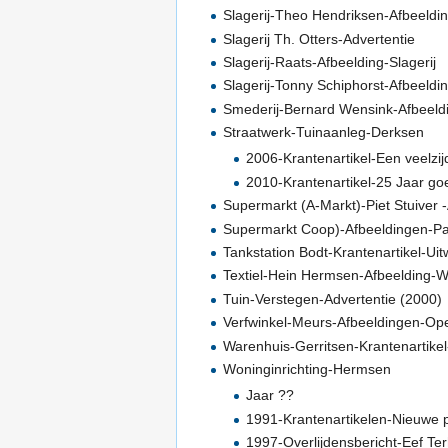
Slagerij-Theo Hendriksen-Afbeelding
Slagerij Th. Otters-Advertentie
Slagerij-Raats-Afbeelding-Slagerij
Slagerij-Tonny Schiphorst-Afbeeldi
Smederij-Bernard Wensink-Afbeel
Straatwerk-Tuinaanleg-Derksen
2006-Krantenartikel-Een veelzij
2010-Krantenartikel-25 Jaar go
Supermarkt (A-Markt)-Piet Stuiver 
Supermarkt Coop)-Afbeeldingen-P
Tankstation Bodt-Krantenartikel-Ui
Textiel-Hein Hermsen-Afbeelding-W
Tuin-Verstegen-Advertentie (2000)
Verfwinkel-Meurs-Afbeeldingen-Open
Warenhuis-Gerritsen-Krantenartikel-
Woninginrichting-Hermsen
Jaar ??
1991-Krantenartikelen-Nieuwe pre
1997-Overlijdensbericht-Eef Te