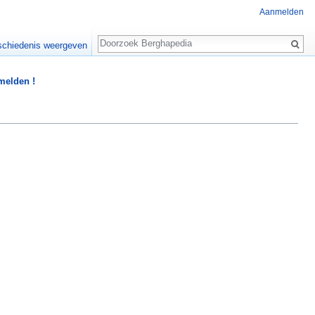
Aanmelden
Zoeken
chiedenis weergeven
 melden !