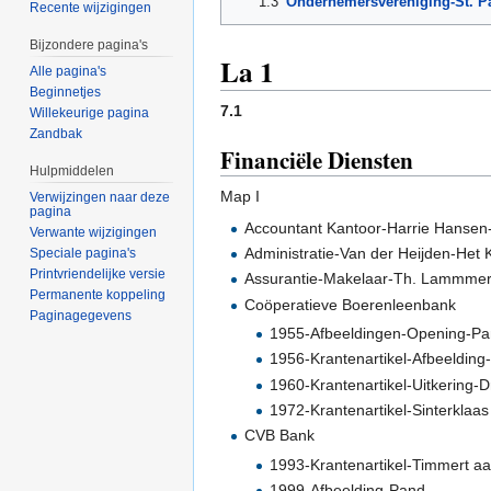
1.3
Ondernemersvereniging-St. P
Recente wijzigingen
Bijzondere pagina's
La 1
Alle pagina's
Beginnetjes
7.1
Willekeurige pagina
Zandbak
Financiële Diensten
Hulpmiddelen
Map I
Verwijzingen naar deze
pagina
Accountant Kantoor-Harrie Hansen
Verwante wijzigingen
Administratie-Van der Heijden-Het
Speciale pagina's
Printvriendelijke versie
Assurantie-Makelaar-Th. Lammmer
Permanente koppeling
Coöperatieve Boerenleenbank
Paginagegevens
1955-Afbeeldingen-Opening-Pa
1956-Krantenartikel-Afbeelding
1960-Krantenartikel-Uitkering-
1972-Krantenartikel-Sinterklaa
CVB Bank
1993-Krantenartikel-Timmert a
1999-Afbeelding-Pand