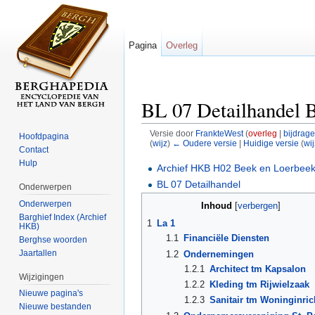
Pagina
Overleg
BL 07 Detailhandel 
Versie door
FrankteWest
(
overleg
|
bijdrag
Hoofdpagina
(
wijz
)
← Oudere versie
|
Huidige versie
(
wij
Contact
Ga naar:
navigatie
,
zoeken
Hulp
Archief HKB H02 Beek en Loerbee
BL 07 Detailhandel
Onderwerpen
Onderwerpen
Inhoud
[
verbergen
]
Barghief Index (Archief
1
La 1
HKB)
1.1
Financiële Diensten
Berghse woorden
Jaartallen
1.2
Ondernemingen
1.2.1
Architect tm Kapsalon
Wijzigingen
1.2.2
Kleding tm Rijwielzaak
Nieuwe pagina's
1.2.3
Sanitair tm Woninginric
Nieuwe bestanden