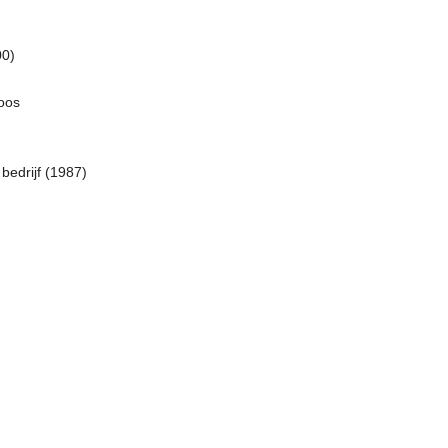
00)
oos
bedrijf (1987)