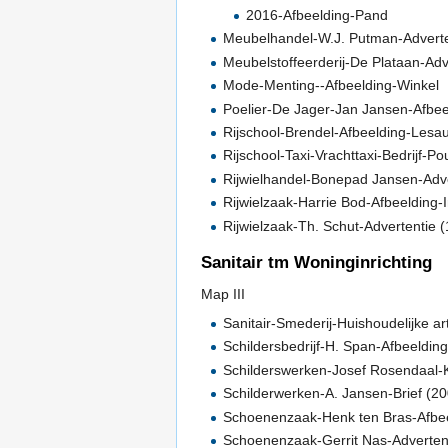
2016-Afbeelding-Pand
Meubelhandel-W.J. Putman-Adverte
Meubelstoffeerderij-De Plataan-Adv
Mode-Menting--Afbeelding-Winkel
Poelier-De Jager-Jan Jansen-Afbe
Rijschool-Brendel-Afbeelding-Lesa
Rijschool-Taxi-Vrachttaxi-Bedrijf-P
Rijwielhandel-Bonepad Jansen-Adve
Rijwielzaak-Harrie Bod-Afbeelding-
Rijwielzaak-Th. Schut-Advertentie 
Sanitair tm Woninginrichting
Map III
Sanitair-Smederij-Huishoudelijke a
Schildersbedrijf-H. Span-Afbeeldin
Schilderswerken-Josef Rosendaal-Kr
Schilderwerken-A. Jansen-Brief (2
Schoenenzaak-Henk ten Bras-Afbe
Schoenenzaak-Gerrit Nas-Advertenti