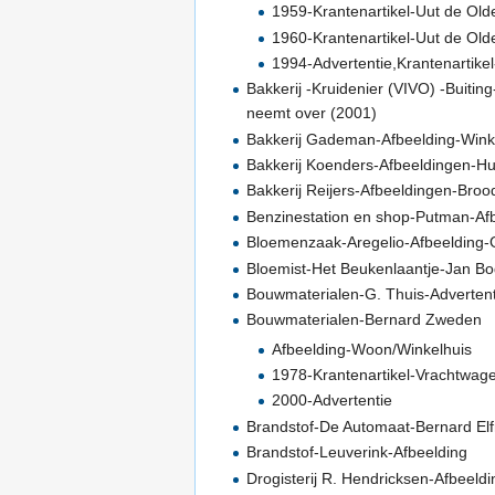
1959-Krantenartikel-Uut de Ol
1960-Krantenartikel-Uut de Ol
1994-Advertentie,Krantenartikel
Bakkerij -Kruidenier (VIVO) -Buiti
neemt over (2001)
Bakkerij Gademan-Afbeelding-Wink
Bakkerij Koenders-Afbeeldingen-H
Bakkerij Reijers-Afbeeldingen-Bro
Benzinestation en shop-Putman-Afb
Bloemenzaak-Aregelio-Afbeelding-G
Bloemist-Het Beukenlaantje-Jan Bo
Bouwmaterialen-G. Thuis-Advertent
Bouwmaterialen-Bernard Zweden
Afbeelding-Woon/Winkelhuis
1978-Krantenartikel-Vrachtwag
2000-Advertentie
Brandstof-De Automaat-Bernard Elfr
Brandstof-Leuverink-Afbeelding
Drogisterij R. Hendricksen-Afbeeldin