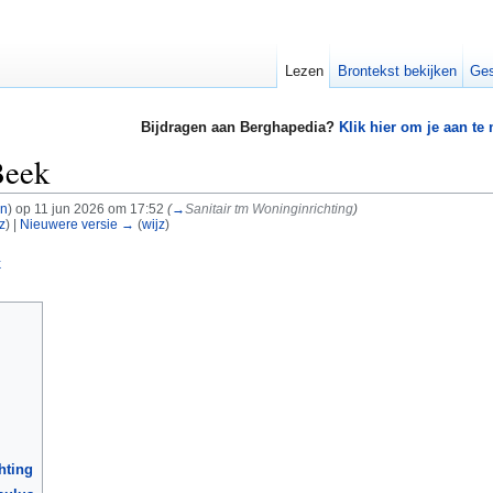
Lezen
Brontekst bekijken
Ges
Bijdragen aan Berghapedia?
Klik hier om je aan te
Beek
en
)
op 11 jun 2026 om 17:52
(
→
Sanitair tm Woninginrichting
)
z
) |
Nieuwere versie →
(
wijz
)
k
hting