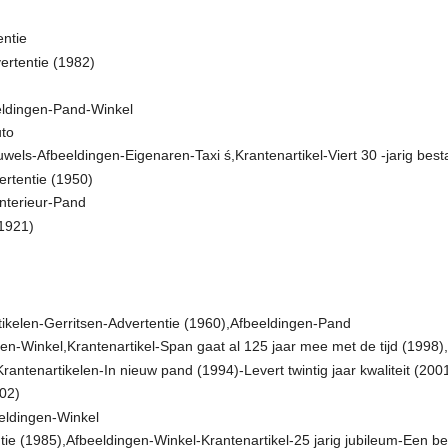
ntie
ertentie (1982)
eldingen-Pand-Winkel
uto
ouwels-Afbeeldingen-Eigenaren-Taxi ś,Krantenartikel-Viert 30 -jarig be
rtentie (1950)
Interieur-Pand
(1921)
rtikelen-Gerritsen-Advertentie (1960),Afbeeldingen-Pand
gen-Winkel,Krantenartikel-Span gaat al 125 jaar mee met de tijd (1998
antenartikelen-In nieuw pand (1994)-Levert twintig jaar kwaliteit (200
002)
eldingen-Winkel
e (1985),Afbeeldingen-Winkel-Krantenartikel-25 jarig jubileum-Een be