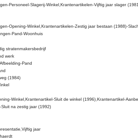
en-Personeel-Slagerij-Winkel,Krantenartikelen-Vijftig jaar slager (198
ngen-Opening-Winkel,Krantenartikelen-Zestig jaar bestaan (1988)-Slach
dingen-Pand-Woonhuis
dig stratenmakersbedrijf
ed werk
-Afbeelding-Pand
and
tweg (1984)
inkel
ing-Winkel,Krantenartikel-Sluit de winkel (1996),Krantenartikel-Aanb
Sluit na zestig jaar (1992)
sentatie,Vijftig jaar
rhaerdt