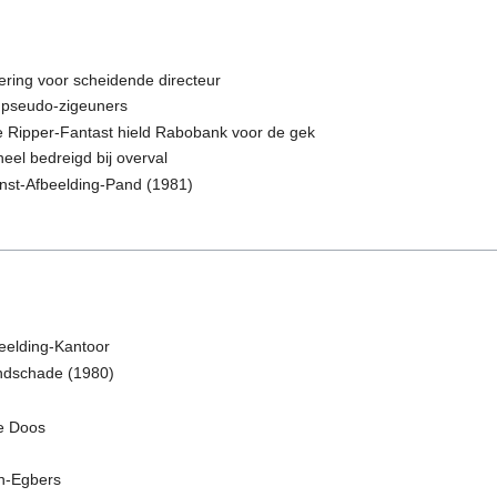
ering voor scheidende directeur
ij pseudo-zigeuners
e Ripper-Fantast hield Rabobank voor de gek
eel bedreigd bij overval
nst-Afbeelding-Pand (1981)
beelding-Kantoor
randschade (1980)
de Doos
n-Egbers