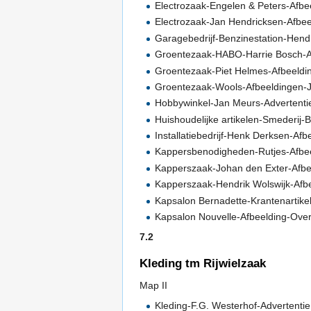
Electrozaak-Engelen & Peters-Afbe
Electrozaak-Jan Hendricksen-Afbee
Garagebedrijf-Benzinestation-Hend
Groentezaak-HABO-Harrie Bosch-A
Groentezaak-Piet Helmes-Afbeeldi
Groentezaak-Wools-Afbeeldingen-
Hobbywinkel-Jan Meurs-Advertenti
Huishoudelijke artikelen-Smederij-
Installatiebedrijf-Henk Derksen-A
Kappersbenodigheden-Rutjes-Afbe
Kapperszaak-Johan den Exter-Afbe
Kapperszaak-Hendrik Wolswijk-Afb
Kapsalon Bernadette-Krantenartike
Kapsalon Nouvelle-Afbeelding-Ov
7.2
Kleding tm Rijwielzaak
Map II
Kleding-F.G. Westerhof-Advertentie