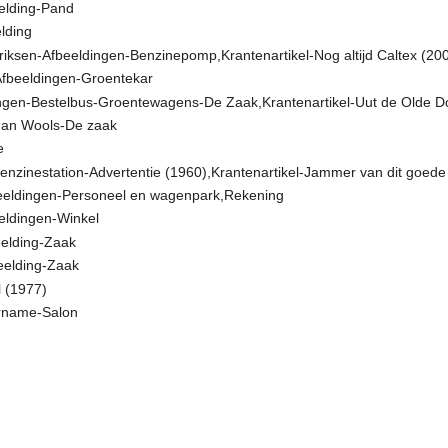
elding-Pand
lding
riksen-Afbeeldingen-Benzinepomp,Krantenartikel-Nog altijd Caltex (20
fbeeldingen-Groentekar
ngen-Bestelbus-Groentewagens-De Zaak,Krantenartikel-Uut de Olde D
Jan Wools-De zaak
e
Benzinestation-Advertentie (1960),Krantenartikel-Jammer van dit goede 
fbeeldingen-Personeel en wagenpark,Rekening
eldingen-Winkel
elding-Zaak
eelding-Zaak
l (1977)
ername-Salon