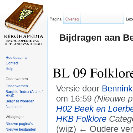
Pagina
Overleg
Lez
Bijdragen aan B
Hoofdpagina
Contact
BL 09 Folklor
Hulp
Onderwerpen
Versie door
Bennin
Onderwerpen
Barghief Index (Archief
HKB)
om 16:59
(Nieuwe p
Berghse woorden
H02 Beek en Loerb
Jaartallen
HKB Folklore
Catego
Wijzigingen
Nieuwe pagina's
(wijz) ← Oudere vers
Nieuwe bestanden