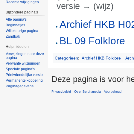
Recente wijzigingen
versie → (wijz)
Bijzondere pagina's
Ga naar:
navigatie
,
zoeken
Alle pagina's
Archief HKB H0
Beginnetjes
Willekeurige pagina
Zandbak
BL 09 Folklore
Hulpmiddelen
Verwijzingen naar deze
Categorieën
:
Archief HKB Folklore
Arch
pagina
Verwante wijzigingen
Speciale pagina's
Printvriendelijke versie
Deze pagina is voor he
Permanente koppeling
Paginagegevens
Privacybeleid
Over Berghapedia
Voorbehoud