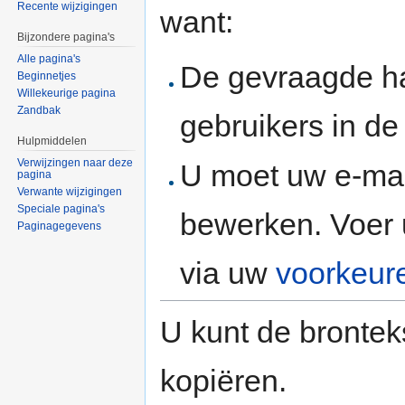
Recente wijzigingen
want:
Bijzondere pagina's
Alle pagina's
De gevraagde h
Beginnetjes
Willekeurige pagina
Zandbak
gebruikers in d
Hulpmiddelen
Verwijzingen naar deze
U moet uw e-mai
pagina
Verwante wijzigingen
Speciale pagina's
bewerken. Voer 
Paginagegevens
via uw
voorkeur
U kunt de brontek
kopiëren.