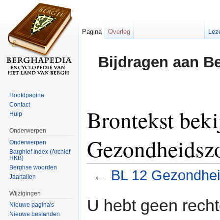
Pagina
Overleg
Lez
Bijdragen aan B
Hoofdpagina
Contact
Brontekst bek
Hulp
Onderwerpen
Gezondheidsz
Onderwerpen
Barghief Index (Archief
HKB)
Berghse woorden
←
BL 12 Gezondhei
Jaartallen
Ga naar:
navigatie
,
zoeken
Wijzigingen
U hebt geen rech
Nieuwe pagina's
Nieuwe bestanden