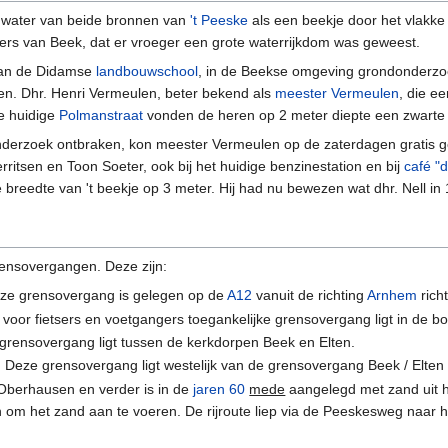
 water van beide bronnen van
't Peeske
als een beekje door het vlakke
s van Beek, dat er vroeger een grote waterrijkdom was geweest.
r van de Didamse
landbouwschool
, in de Beekse omgeving grondonderzo
n. Dhr. Henri Vermeulen, beter bekend als
meester Vermeulen
, die e
de huidige
Polmanstraat
vonden de heren op 2 meter diepte een zwarte 
nderzoek ontbraken, kon meester Vermeulen op de zaterdagen gratis 
rritsen en Toon Soeter, ook bij het huidige benzinestation en bij
café "
 breedte van 't beekje op 3 meter. Hij had nu bewezen wat dhr. Nell
rensovergangen. Deze zijn:
eze grensovergang is gelegen op de
A12
vanuit de richting
Arnhem
rich
 voor fietsers en voetgangers toegankelijke grensovergang ligt in de 
 grensovergang ligt tussen de kerkdorpen Beek en Elten.
. Deze grensovergang ligt westelijk van de grensovergang Beek / Elten e
Oberhausen en verder is in de
jaren 60
mede
aangelegd met zand uit 
 om het zand aan te voeren. De rijroute liep via de Peeskesweg naar h