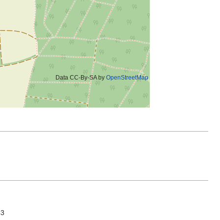
Data CC-By-SA by
OpenStreetMap
43