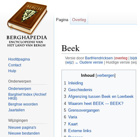
Pagina
Overleg
Beek
Versie door
BartHendricksen
(
overleg
|
bij
Hoofdpagina
(
wijz
)
← Oudere versie
| Huidige versie (wi
Contact
Ga naar:
navigatie
,
zoeken
Hulp
Inhoud
[
verbergen
]
Onderwerpen
1
Inleiding
Onderwerpen
2
Geschiedenis
Barghief Index (Archief
3
Afgrenzing tussen Beek en Loerbeek
HKB)
4
Waarom heet BEEK --- BEEK?
Berghse woorden
Jaartallen
5
Grensovergangen
6
Varia
Wijzigingen
7
Kaart
Nieuwe pagina's
8
Externe links
Nieuwe bestanden