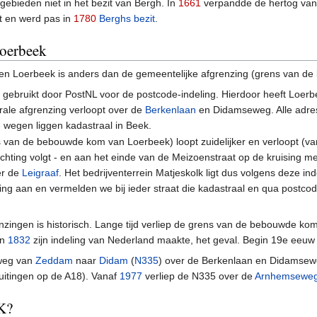
ebieden niet in het bezit van Bergh. In
1661
verpandde de hertog van
t en werd pas in
1780
Berghs bezit
.
Loerbeek
 en Loerbeek is anders dan de gemeentelijke afgrenzing (grens van 
k gebruikt door PostNL voor de postcode-indeling. Hierdoor heeft Lo
ale afgrenzing verloopt over de
Berkenlaan
en Didamseweg. Alle adre
 wegen liggen kadastraal in Beek.
 van de bebouwde kom van Loerbeek) loopt zuidelijker en verloopt (va
richting volgt - en aan het einde van de Meizoenstraat op de kruising m
ver de
Leigraaf
. Het bedrijventerrein Matjeskolk ligt dus volgens deze 
ng aan en vermelden we bij ieder straat die kadastraal en qua postco
nzingen is historisch. Lange tijd verliep de grens van de bebouwde 
n
1832
zijn indeling van Nederland maakte, het geval. Begin 19e ee
weg van
Zeddam
naar
Didam
(
N335
) over de Berkenlaan en Didamsew
itingen op de A18). Vanaf
1977
verliep de N335 over de
Arnhemsewe
K?