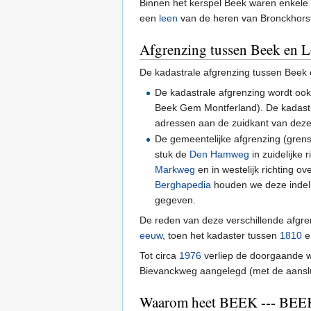
Binnen het kerspel Beek waren enkele g
een
leen
van de heren van Bronckhors
Afgrenzing tussen Beek en 
De kadastrale afgrenzing tussen Beek
De kadastrale afgrenzing wordt oo
Beek Gem Montferland). De kadastr
adressen aan de zuidkant van deze
De gemeentelijke afgrenzing (grens
stuk de
Den Hamweg
in zuidelijke 
Markweg
en in westelijk richting o
Berghapedia
houden we deze indeli
gegeven.
De reden van deze verschillende afgre
eeuw
, toen het kadaster tussen
1810
e
Tot circa
1976
verliep de doorgaande 
Bievanckweg aangelegd (met de aanslu
Waarom heet BEEK --- BEE