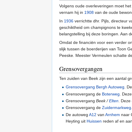
Volgens oude overleveringen moet het
vernam hij in
1908
van de oude bewoner
In
1936
verrichtte dhr. Pijls, directeu
geschiktheid om champignons te kweke
belangstelling bij deze boringen. Aan 
Omdat de financiën voor een verder o
slijk tussen de boerderijen van Toon Ge
Peeske. Meester Vermeulen schatte de
Grensovergangen
Ten zuiden van Beek zijn een aantal g
Grensovergang Bergh Autoweg
. D
Grensovergang de
Boterweg
. Deze
Grensovergang
Beek /
Elten
. Deze
Grensovergang de
Zuidermarkweg
De autoweg
A12
van
Arnhem
naar 
Heyting uit
Huissen
reden af en aan