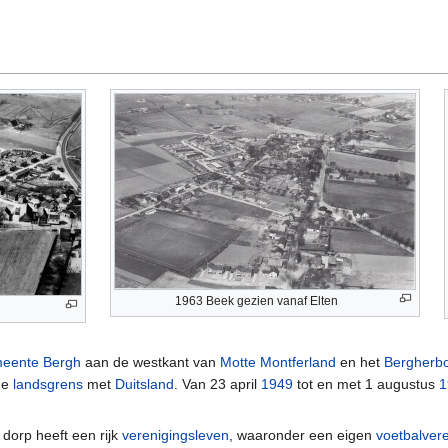
1963 Beek gezien vanaf Elten
eente Bergh
aan de westkant van
Motte Montferland
en het
Bergherb
 de
landsgrens
met
Duitsland
. Van 23 april
1949
tot en met 1 augustus
1
dorp heeft een rijk
verenigingsleven
, waaronder een eigen
voetbalver