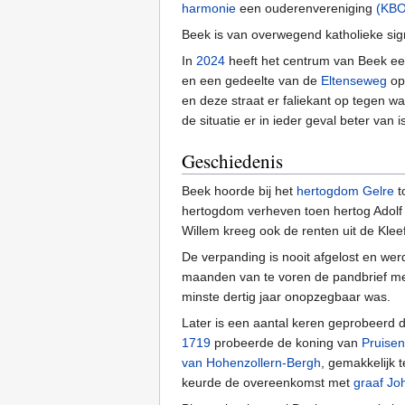
harmonie
een ouderenvereniging
(KBO
Beek is van overwegend katholieke sign
In
2024
heeft het centrum van Beek e
en een gedeelte van de
Eltenseweg
opn
en deze straat er faliekant op tegen 
de situatie er in ieder geval beter van 
Geschiedenis
Beek hoorde bij het
hertogdom Gelre
t
hertogdom verheven toen hertog Adolf 
Willem kreeg ook de renten uit de Kle
De verpanding is nooit afgelost en wer
maanden van te voren de pandbrief met
minste dertig jaar onopzegbaar was.
Later is een aantal keren geprobeerd d
1719
probeerde de koning van
Pruisen
van Hohenzollern-Bergh
, gemakkelijk 
keurde de overeenkomst met
graaf Jo