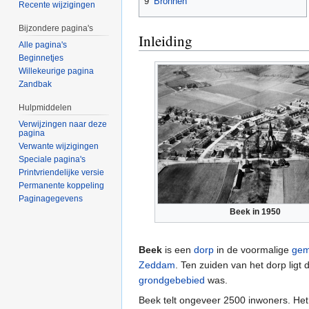
9
Bronnen
Recente wijzigingen
Bijzondere pagina's
Inleiding
Alle pagina's
Beginnetjes
Willekeurige pagina
Zandbak
Hulpmiddelen
Verwijzingen naar deze
pagina
Verwante wijzigingen
Speciale pagina's
Printvriendelijke versie
Permanente koppeling
Paginagegevens
Beek in 1950
Beek
is een
dorp
in de voormalige
gem
Zeddam
. Ten zuiden van het dorp ligt
grondgebebied
was.
Beek telt ongeveer 2500 inwoners. Het 