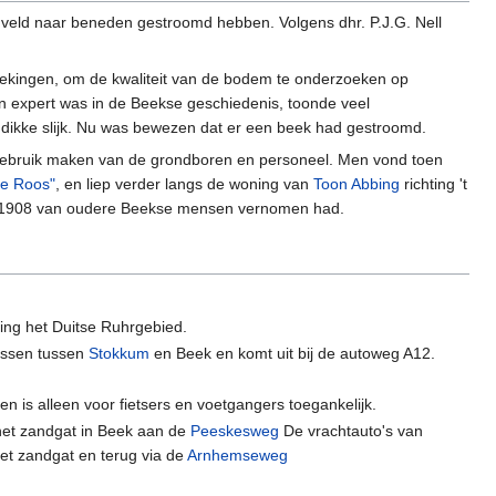
 veld naar beneden gestroomd hebben. Volgens dhr. P.J.G. Nell
ekingen, om de kwaliteit van de bodem te onderzoeken op
en expert was in de Beekse geschiedenis, toonde veel
dikke slijk. Nu was bewezen dat er een beek had gestroomd.
gebruik maken van de grondboren en personeel. Men vond toen
de Roos"
, en liep verder langs de woning van
Toon Abbing
richting 't
 in 1908 van oudere Beekse mensen vernomen had.
ting het Duitse Ruhrgebied.
bossen tussen
Stokkum
en Beek en komt uit bij de autoweg A12.
n is alleen voor fietsers en voetgangers toegankelijk.
het zandgat in Beek aan de
Peeskesweg
De vrachtauto's van
et zandgat en terug via de
Arnhemseweg