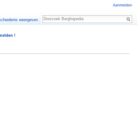
Aanmelden
Zoeken
chiedenis weergeven
 melden !