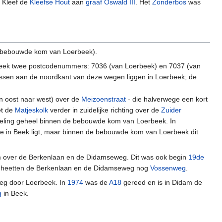
 Kleef de
Kleefse Hout
aan
graaf Oswald III
. Het
Zonderbos
was
de bebouwde kom van Loerbeek).
erbeek twee postcodenummers: 7036 (van Loerbeek) en 7037 (van
ssen aan de noordkant van deze wegen liggen in Loerbeek; de
n oost naar west) over de
Meizoenstraat
- die halverwege een kort
et de
Matjeskolk
verder in zuidelijke richting over de
Zuider
indeling geheel binnen de bebouwde kom van Loerbeek. In
de in Beek ligt, maar binnen de bebouwde kom van Loerbeek dit
kom over de Berkenlaan en de Didamseweg. Dit was ook begin
19de
uw heetten de Berkenlaan en de Didamseweg nog
Vossenweg
.
eg door Loerbeek. In
1974
was de
A18
gereed en is in Didam de
g
in Beek.