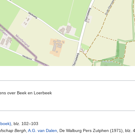
vens over Beek en Loerbeek
(boek)
, blz. 102–103
aafschap Bergh
,
A.G. van Dalen
, De Walburg Pers Zutphen (1971), blz. 