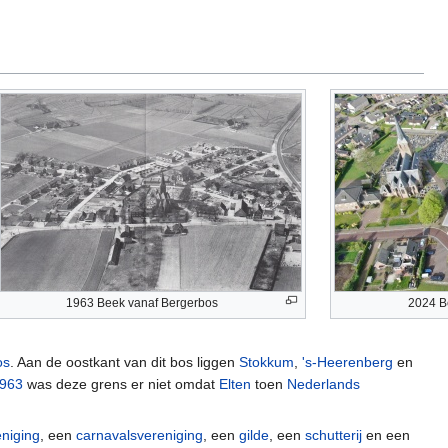
1963 Beek vanaf Bergerbos
2024 B
os
. Aan de oostkant van dit bos liggen
Stokkum
,
's-Heerenberg
en
963
was deze grens er niet omdat
Elten
toen
Nederlands
eniging
, een
carnavalsvereniging
, een
gilde
, een
schutterij
en een