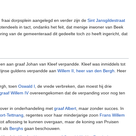
fraai dorpsplein aangelegd en verder zijn de
Sint Jansgildestraat
tendeels in tact, ondanks het feit, dat menige inwoner van Beek
ing van de gemeenteraad dit gedeelte toch zo heeft ingericht, dat
gen aan graaf Johan van Kleef verpandde. Kleef was inmiddels tot
 Rijnse guldens verpandde aan
Willem II, heer van den Bergh
. Heer
rgh, toen
Oswald I
, de vrede verbreken, dan moest hij drie
graaf Willem IV
overeengekomen dat de verpanding voor nog ten
rover in onderhandeling met
graaf Albert
, maar zonder succes. In
ort-Tettnang
, regentes voor haar minderjarige zoon
Frans Willem
tot aflossing te kunnen overgaan, maar de koning van Pruisen
t als
Berghs
gaan beschouwen.