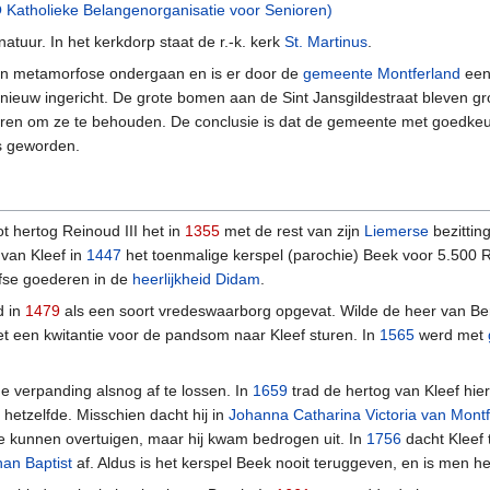
 Katholieke Belangenorganisatie voor Senioren)
atuur. In het kerkdorp staat de r.-k. kerk
St. Martinus
.
en metamorfose ondergaan en is er door de
gemeente Montferland
een 
ieuw ingericht. De grote bomen aan de Sint Jansgildestraat bleven gro
waren om ze te behouden. De conclusie is dat de gemeente met goedkeur
is geworden.
ot hertog Reinoud III het in
1355
met de rest van zijn
Liemerse
bezittin
van Kleef in
1447
het toenmalige kerspel (parochie) Beek voor 5.500
efse goederen in de
heerlijkheid Didam
.
d in
1479
als een soort vredeswaarborg opgevat. Wilde de heer van Be
 een kwitantie voor de pandsom naar Kleef sturen. In
1565
werd met
e verpanding alsnog af te lossen. In
1659
trad de hertog van Kleef hie
hetzelfde. Misschien dacht hij in
Johanna Catharina Victoria van Montf
te kunnen overtuigen, maar hij kwam bedrogen uit. In
1756
dacht Kleef 
han Baptist
af. Aldus is het kerspel Beek nooit teruggeven, en is men he