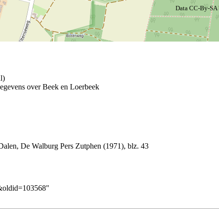
Data CC-By-SA
 gegevens over Beek en Loerbeek
Dalen
, De Walburg Pers Zutphen (1971), blz. 43
k&oldid=103568
"