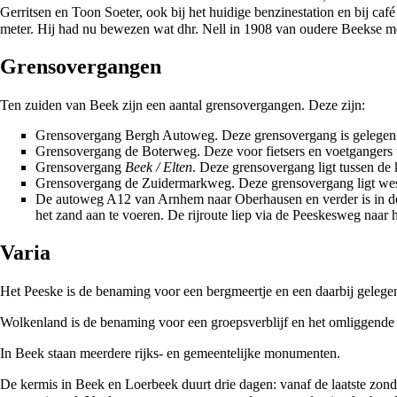
Gerritsen en Toon Soeter, ook bij het huidige benzinestation en bij
café
meter. Hij had nu bewezen wat dhr. Nell in 1908 van oudere Beekse 
Grensovergangen
Ten zuiden van Beek zijn een aantal grensovergangen. Deze zijn:
Grensovergang Bergh Autoweg
. Deze grensovergang is gelege
Grensovergang de
Boterweg
. Deze voor fietsers en voetgangers
Grensovergang
Beek /
Elten
. Deze grensovergang ligt tussen de
Grensovergang de
Zuidermarkweg
. Deze grensovergang ligt wes
De autoweg
A12
van
Arnhem
naar Oberhausen en verder is in 
het zand aan te voeren. De rijroute liep via de Peeskesweg naar 
Varia
Het
Peeske
is de benaming voor een
bergmeertje
en een daarbij geleg
Wolkenland
is de benaming voor een groepsverblijf en het omliggende
In Beek staan meerdere
rijks- en gemeentelijke monumenten
.
De
kermis
in Beek en Loerbeek duurt drie dagen: vanaf de laatste zond