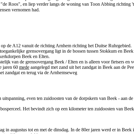
 "de Roos"
, en liep verder langs de woning van
Toon Abbing
richting '
mensen vernomen had.
n op de
A12
vanuit de richting
Arnhem
richting het Duitse Ruhrgebied.
 toegankelijke grensovergang ligt in de bossen tussen
Stokkum
en Beek 
 kerkdorpen Beek en Elten.
telijk van de grensovergang Beek / Elten en is alleen voor fietsers en 
de
jaren 60
mede
aangelegd met zand uit het zandgat in Beek aan de
Pe
het zandgat en terug via de
Arnhemseweg
en
uitspanning
, even ten zuidoosten van de dorpskern van Beek - aan d
 bosperceel. Het bevindt zich op een kilometer ten zuidoosten van Bee
ag in augustus tot en met de dinsdag. In de
80er jaren
werd er in Beek i