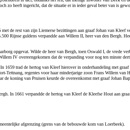
h zo heeft ingericht, dat de situatie er in ieder geval beter van is gew
5
met de rest van zijn
Liemerse
bezittingen aan graaf Johan van Kleef v
 5.500 Rijnse guldens verpandde aan
Willem II, heer van den Bergh
. He
aarborg opgevat. Wilde de heer van Bergh, toen
Oswald I
, de vrede ve
Willem IV
overeengekomen dat de verpanding voor nog ten minste dert
 In
1659
trad de hertog van Kleef hierover in onderhandeling met
graaf
ort-Tettnang
, regentes voor haar minderjarige zoon
Frans Willem van 
maar de koning van Pruisen keurde de overeenkomst met
graaf Johan Bapt
ergh. In
1661
verpandde de hertog van Kleef de
Kleefse Hout
aan
graa
emeentelijke afgrenzing (grens van de bebouwde kom van Loerbeek).