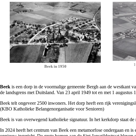
1
Beek in 1950
Beek
is een
dorp
in de voormalige
gemeente Bergh
aan de westkant v
de
landsgrens
met
Duitsland
. Van 23 april
1949
tot en met 1 augustus
1
Beek telt ongeveer 2500 inwoners. Het dorp heeft een rijk
verenigings
(KBO Katholieke Belangenorganisatie voor Senioren)
Beek is van overwegend katholieke signatuur. In het kerkdorp staat de 
In
2024
heeft het centrum van Beek een metamorfose ondergaan en is 
opnieuw ingericht. De grote bomen aan de Sint Jansgildestraat bleven g