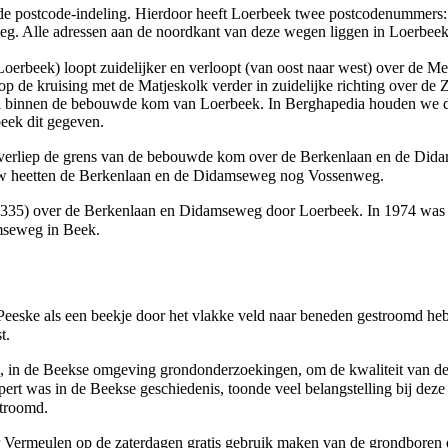
 de postcode-indeling. Hierdoor heeft Loerbeek twee postcodenummer
. Alle adressen aan de noordkant van deze wegen liggen in Loerbeek; 
rbeek) loopt zuidelijker en verloopt (van oost naar west) over de
Mei
 op de kruising met de
Matjeskolk
verder in zuidelijke richting over de
Z
heel binnen de bebouwde kom van Loerbeek. In
Berghapedia
houden we de
eek dit gegeven.
ijd verliep de grens van de bebouwde kom over de Berkenlaan en de Di
euw heetten de Berkenlaan en de Didamseweg nog
Vossenweg
.
335
) over de Berkenlaan en Didamseweg door Loerbeek. In
1974
was
mseweg
in Beek.
 Peeske
als een beekje door het vlakke veld naar beneden gestroomd heb
t.
, in de Beekse omgeving grondonderzoekingen, om de kwaliteit van 
xpert was in de Beekse geschiedenis, toonde veel belangstelling bij dez
stroomd.
 Vermeulen op de zaterdagen gratis gebruik maken van de grondboren e