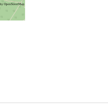
 by
OpenStreetMap