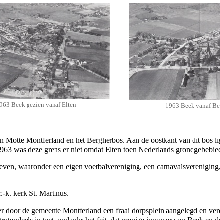
963 Beek gezien vanaf Elten
1963 Beek vanaf Be
an
Motte Montferland
en het
Bergherbos
. Aan de oostkant van dit bos 
963
was deze grens er niet omdat
Elten
toen
Nederlands grondgebebie
leven
, waaronder een eigen
voetbalvereniging
, een
carnavalsvereniging
r.-k. kerk
St. Martinus
.
er door de
gemeente Montferland
een fraai dorpsplein aangelegd en ver
rotendeels in tact, ondanks het feit, dat menige inwoner van Beek en d