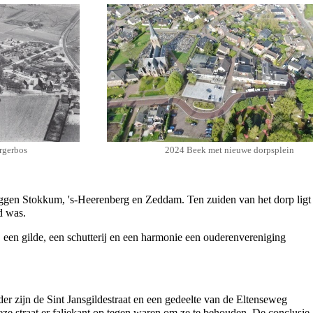
rgerbos
2024 Beek met nieuwe dorpsplein
liggen
Stokkum
,
's-Heerenberg
en
Zeddam
. Ten zuiden van het dorp ligt
d
was.
, een
gilde
, een
schutterij
en een
harmonie
een ouderenvereniging
der zijn de
Sint Jansgildestraat
en een gedeelte van de
Eltenseweg
eze straat er faliekant op tegen waren om ze te behouden. De conclusie