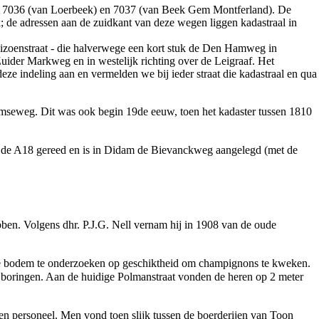
s: 7036 (van Loerbeek) en 7037 (van Beek Gem Montferland). De
de adressen aan de zuidkant van deze wegen liggen kadastraal in
zoenstraat
- die halverwege een kort stuk de
Den Hamweg
in
uider Markweg
en in westelijk richting over de
Leigraaf
. Het
ze indeling aan en vermelden we bij ieder straat die kadastraal en qua
damseweg. Dit was ook begin
19de eeuw
, toen het kadaster tussen
1810
 de
A18
gereed en is in Didam de Bievanckweg aangelegd (met de
ben. Volgens dhr. P.J.G. Nell vernam hij in
1908
van de oude
de bodem te onderzoeken op geschiktheid om champignons te kweken.
e boringen. Aan de huidige
Polmanstraat
vonden de heren op 2 meter
n personeel. Men vond toen slijk tussen de boerderijen van Toon