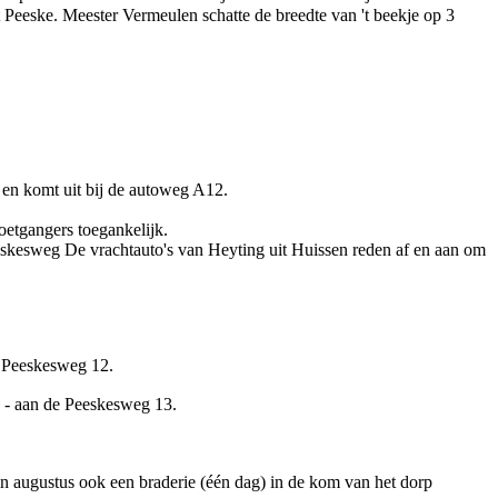
t Peeske. Meester Vermeulen schatte de breedte van 't beekje op 3
en komt uit bij de autoweg A12.
voetgangers toegankelijk.
eskesweg
De vrachtauto's van Heyting uit
Huissen
reden af en aan om
e
Peeskesweg
12.
k - aan de Peeskesweg 13.
n augustus ook een braderie (één dag) in de kom van het dorp