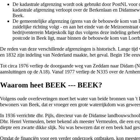
De kadastrale afgrenzing wordt ook gebruikt door PostNL voor
kadastrale afgrenzing verloopt over de
Berkenlaan
en Didamseweg
Beek.
De gemeentelijke afgrenzing (grens van de bebouwde kom van Loe
zuidelijke richting volgt - en aan het einde van de Meizoenstraat
bedrijventerrein Matjeskolk ligt dus volgens deze indeling ge
postcode in Beek ligt, maar binnen de bebouwde kom van Loerb
De reden van deze verschillende afgrenzingen is historisch. Lange t
en
1832
zijn indeling van Nederland maakte, het geval. Begin 19e e
Tot circa
1976
verliep de doorgaande weg van
Zeddam
naar
Didam
(
N
aansluitingen op de A18). Vanaf
1977
verliep de N335 over de
Arnhe
Waarom heet BEEK --- BEEK?
Volgens oude overleveringen moet het water van beide bronnen van
't
bewoners van Beek, dat er vroeger een grote waterrijkdom was gewees
In
1936
verrichtte dhr. Pijls, directeur van de Didamse
landbouwschool
Dhr. Henri Vermeulen, beter bekend als
meester Vermeulen
, die een e
diepte een zwarte dikke slijk. Nu was bewezen dat er een beek had ge
Omdat de financiën voor een verder onderzoek ontbraken, kon meester