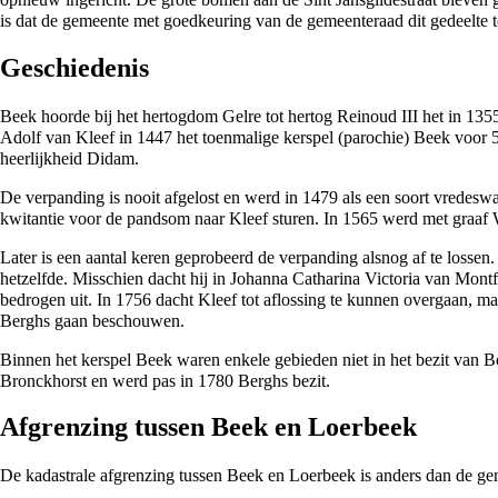
is dat de gemeente met goedkeuring van de gemeenteraad dit gedeelte toc
Geschiedenis
Beek hoorde bij het
hertogdom Gelre
tot hertog Reinoud III het in
135
Adolf van Kleef in
1447
het toenmalige kerspel (parochie) Beek voor
heerlijkheid Didam
.
De verpanding is nooit afgelost en werd in
1479
als een soort vredesw
kwitantie voor de pandsom naar Kleef sturen. In
1565
werd met
graaf 
Later is een aantal keren geprobeerd de verpanding alsnog af te lossen.
hetzelfde. Misschien dacht hij in
Johanna Catharina Victoria van Montf
bedrogen uit. In
1756
dacht Kleef tot aflossing te kunnen overgaan, 
Berghs
gaan beschouwen.
Binnen het kerspel Beek waren enkele gebieden niet in het bezit van B
Bronckhorst en werd pas in
1780
Berghs bezit
.
Afgrenzing tussen Beek en Loerbeek
De kadastrale afgrenzing tussen Beek en Loerbeek is anders dan de g