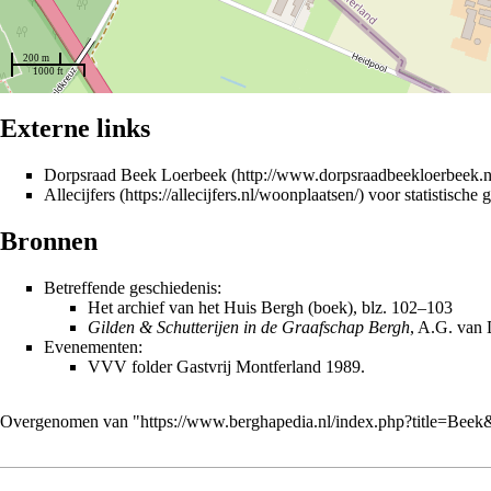
200 m
1000 ft
Externe links
Dorpsraad Beek Loerbeek
Allecijfers
voor statistische
Bronnen
Betreffende geschiedenis:
Het archief van het Huis Bergh (boek)
, blz. 102–103
Gilden & Schutterijen in de Graafschap Bergh
,
A.G. van 
Evenementen:
VVV folder Gastvrij Montferland
1989
.
Overgenomen van "
https://www.berghapedia.nl/index.php?title=Bee