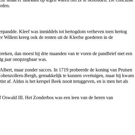
orden.
erpandde. Kleef was inmiddels tot hertogdom verheven toen hertog
er Willem kreeg ook de renten uit de Kleefse goederen in de
rbreken, dan moest hij drie maanden van te voren de pandbrief met een
ig jaar onopzegbaar was.
 Albert
, maar zonder succes. In
1719
probeerde de koning van
Pruisen
Hohenzollern-Bergh
, gemakkelijk te kunnen overtuigen, maar hij kwam
ist
af. Aldus is het kerspel Beek nooit teruggeven, en is men het als
f Oswald III
. Het
Zonderbos
was een
leen
van de heren van