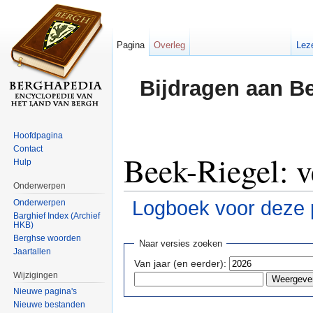
Pagina
Overleg
Lez
Bijdragen aan B
Hoofdpagina
Contact
Beek-Riegel: v
Hulp
Onderwerpen
Logboek voor deze 
Onderwerpen
Barghief Index (Archief
HKB)
Ga naar:
navigatie
,
zoeken
Berghse woorden
Naar versies zoeken
Jaartallen
Van jaar (en eerder):
Wijzigingen
Nieuwe pagina's
Nieuwe bestanden