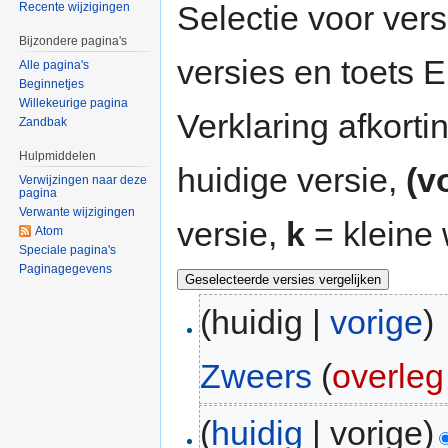
Selectie voor vers
Recente wijzigingen
Bijzondere pagina's
versies en toets
Alle pagina's
Beginnetjes
Willekeurige pagina
Verklaring afkort
Zandbak
Hulpmiddelen
huidige versie,
(v
Verwijzingen naar deze
pagina
Verwante wijzigingen
versie,
k
= kleine 
Atom
Speciale pagina's
Paginagegevens
(huidig |
vorige
)
Zweers
(
overleg
(
huidig
| vorige)