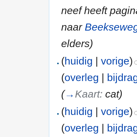
neef heeft pagi
naar
Beekseweg,
elders)
(
huidig
|
vorige
)
(
overleg
|
bijdra
(
→
Kaart:
cat
)
(
huidig
|
vorige
)
(
overleg
|
bijdra