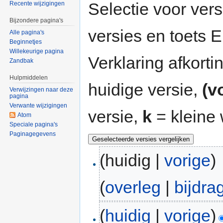
Selectie voor vers
Recente wijzigingen
Bijzondere pagina's
versies en toets
Alle pagina's
Beginnetjes
Willekeurige pagina
Verklaring afkort
Zandbak
Hulpmiddelen
huidige versie,
(v
Verwijzingen naar deze
pagina
Verwante wijzigingen
versie,
k
= kleine 
Atom
Speciale pagina's
Paginagegevens
(huidig |
vorige
)
(
overleg
|
bijdra
(
huidig
|
vorige
)