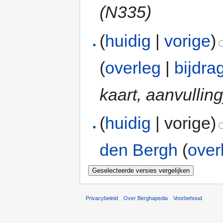
(N335)
(
huidig
|
vorige
)
(
overleg
|
bijdra
kaart, aanvulling
(
huidig
| vorige)
den Bergh
(
over
Privacybeleid
Over Berghapedia
Voorbehoud