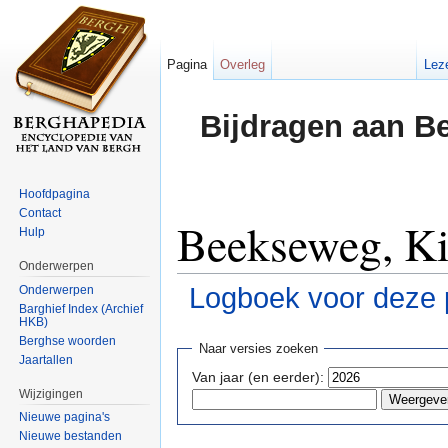
Pagina
Overleg
Lez
Bijdragen aan B
Hoofdpagina
Contact
Beekseweg, Kil
Hulp
Onderwerpen
Logboek voor deze 
Onderwerpen
Barghief Index (Archief
HKB)
Ga naar:
navigatie
,
zoeken
Berghse woorden
Naar versies zoeken
Jaartallen
Van jaar (en eerder):
Wijzigingen
Nieuwe pagina's
Nieuwe bestanden