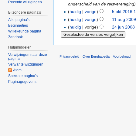
Recente wijzigingen
onderscheid van de reisvereniging)
(
huidig
|
vorige
)
5 okt 2016 
Bijzondere pagina's
(
huidig
|
vorige
)
11 aug 2009
Alle pagina's
Beginnetjes
(
huidig
| vorige)
24 jun 2008
Willekeurige pagina
Zandbak
Hulpmiddelen
Verwijzingen naar deze
Privacybeleid
Over Berghapedia
Voorbehoud
pagina
Verwante wijzigingen
Atom
Speciale pagina's
Paginagegevens