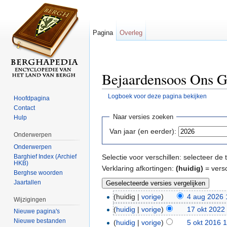
Pagina
Overleg
Bejaardensoos Ons G
Logboek voor deze pagina bekijken
Hoofdpagina
Ga naar:
navigatie
,
zoeken
Contact
Naar versies zoeken
Hulp
Van jaar (en eerder):
Onderwerpen
Onderwerpen
Barghief Index (Archief
Selectie voor verschillen: selecteer d
HKB)
Verklaring afkortingen:
(huidig)
= versc
Berghse woorden
Jaartallen
(huidig |
vorige
)
4 aug 2026 
Wijzigingen
(
huidig
|
vorige
)
17 okt 2022
Nieuwe pagina's
Nieuwe bestanden
(
huidig
|
vorige
)
5 okt 2016 