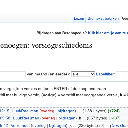
Lezen
Brontekst bekijken
Ges
Bijdragen aan Berghapedia?
Klik hier om je aan te
enoegen: versiegeschiedenis
Van maand (en eerder):
Labelfilter
:
e te vergelijken versies en toets ENTER of de knop onderaan.
hil met huidige versie,
(vorige)
= verschil met voorgaande versie,
k
= k
12:15
‎
LuukRaaijman
(
overleg
|
bijdragen
)
‎
. .
(1.381 bytes)
(+724)
 09:58
‎
LuukRaaijman
(
overleg
|
bijdragen
)
‎
k
. .
(657 bytes)
(+437)
15:42
‎
Verre neef
(
overleg
|
bijdragen
)
‎
k
. .
(220 bytes)
(0)
‎
. .
(
Ons Gen