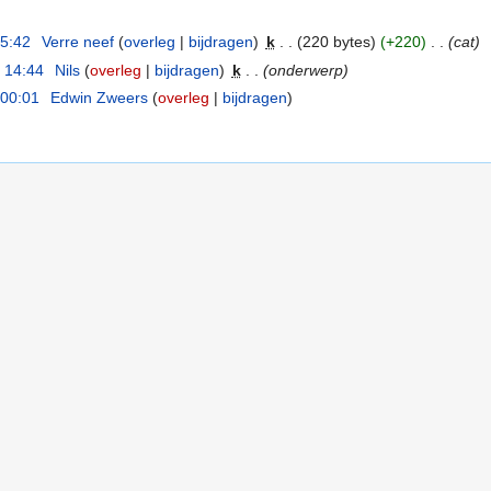
15:42
‎
Verre neef
(
overleg
|
bijdragen
)
‎
k
. .
(220 bytes)
(+220)
‎
. .
(cat)
 14:44
‎
Nils
(
overleg
|
bijdragen
)
‎
k
. .
(onderwerp)
 00:01
‎
Edwin Zweers
(
overleg
|
bijdragen
)