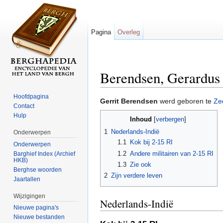
Pagina
Overleg
Berendsen, Gerardus
Ga naar:
navigatie
,
zoeken
Hoofdpagina
Gerrit Berendsen
werd geboren te
Ze
Contact
Hulp
Inhoud
[
verbergen
]
1
Nederlands-Indië
Onderwerpen
1.1
Kok bij 2-15 RI
Onderwerpen
1.2
Andere militairen van 2-15 RI
Barghief Index (Archief
HKB)
1.3
Zie ook
Berghse woorden
2
Zijn verdere leven
Jaartallen
Wijzigingen
Nederlands-Indië
Nieuwe pagina's
Nieuwe bestanden