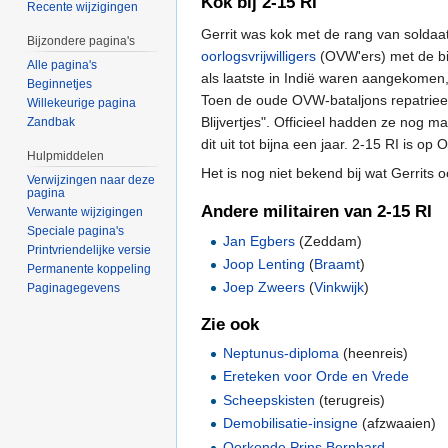
Kok bij 2-15 RI
Recente wijzigingen
Gerrit was kok met de rang van solda
Bijzondere pagina's
oorlogsvrijwilligers
(OVW'ers) met de bij
Alle pagina's
als laatste in Indië waren aangekomen
Beginnetjes
Toen de oude OVW-bataljons repatriee
Willekeurige pagina
Blijvertjes". Officieel hadden ze nog 
Zandbak
dit uit tot bijna een jaar. 2-15 RI is o
Hulpmiddelen
Het is nog niet bekend bij wat Gerrits
Verwijzingen naar deze
pagina
Andere militairen van 2-15 RI
Verwante wijzigingen
Speciale pagina's
Jan Egbers
(Zeddam)
Printvriendelijke versie
Joop Lenting
(
Braamt
)
Permanente koppeling
Joep Zweers
(
Vinkwijk
)
Paginagegevens
Zie ook
Neptunus-diploma
(heenreis)
Ereteken voor Orde en Vrede
Scheepskisten
(terugreis)
Demobilisatie-insigne
(afzwaaien)
Oorkonde Prins Bernhard