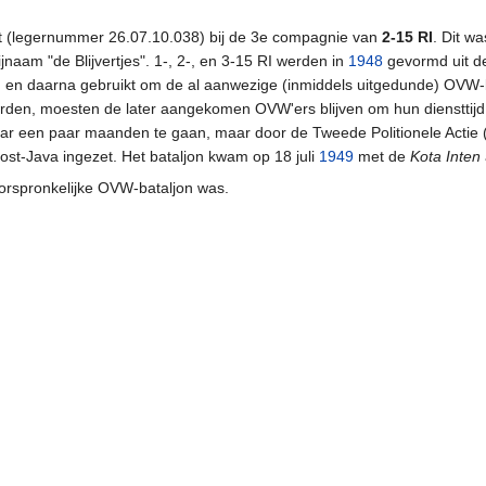
at (legernummer 26.07.10.038) bij de 3e compagnie van
2-15 RI
. Dit w
naam "de Blijvertjes". 1-, 2-, en 3-15 RI werden in
1948
gevormd uit de
, en daarna gebruikt om de al aanwezige (inmiddels uitgedunde) OVW-b
rden, moesten de later aangekomen OVW'ers blijven om hun diensttijd
maar een paar maanden te gaan, maar door de Tweede Politionele Actie 
p Oost-Java ingezet. Het bataljon kwam op 18 juli
1949
met de
Kota Inten
 oorspronkelijke OVW-bataljon was.