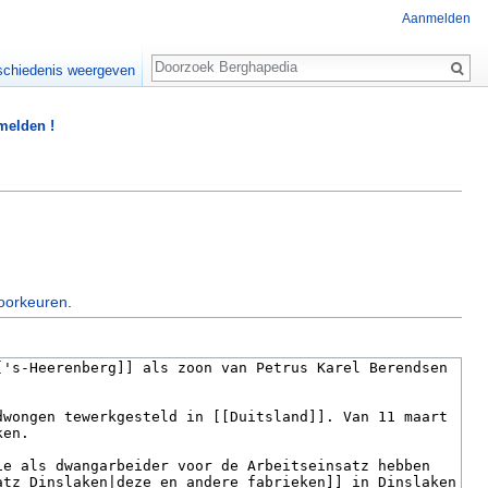
Aanmelden
Zoeken
chiedenis weergeven
 melden !
oorkeuren
.