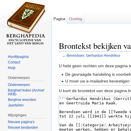
Pagina
Overleg
Brontekst bekijken v
←
Berendsen, Gerhardus Hendrikus
Hoofdpagina
Ga naar:
navigatie
,
zoeken
Contact
U hebt geen rechten om deze pagina t
Hulp
De gevraagde handeling is voorbe
Onderwerpen
U moet uw e-mailadres bevestigen 
Onderwerpen
Barghief Index (Archief
U kunt de brontekst van deze pagina b
HKB)
Berghse woorden
Jaartallen
Wijzigingen
Nieuwe pagina's
Nieuwe bestanden