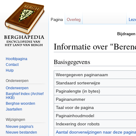
Pagina
Overleg
Lez
Bijdragen
Informatie over "Beren
Ga naar:
navigatie
,
zoeken
Hoofdpagina
Basisgegevens
Contact
Hulp
Weergegeven paginanaam
Onderwerpen
Standaard sorteerwijze
Onderwerpen
Paginalengte (in bytes)
Barghief Index (Archief
HKB)
Paginanummer
Berghse woorden
Taal voor de pagina
Jaartallen
Paginainhoudmodel
Wijzigingen
Indexering door robots
Nieuwe pagina's
Aantal doorverwijzingen naar deze pagin
Nieuwe bestanden